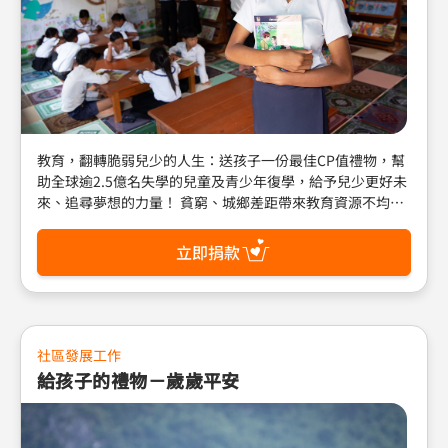
教育，翻轉脆弱兒少的人生：送孩子一份最佳CP值禮物，幫
助全球逾2.5億名失學的兒童及青少年復學，給予兒少更好未
來、追尋夢想的力量！ 貧窮、城鄉差距帶來教育資源不均，
加上COVID-19疫情、戰亂衝突，更多孩子中斷上學之路。目
前全球仍有超過2.5億名兒少面臨失學，失去受教育和學習的
立即捐款
機會。世界展望會開啟識字、促進孩子安穩上學，開啟兒童
視野、建立起自信，擁有勇氣和能力，成為夢想中更好的大
人！ 郵政劃撥帳號：01022760 戶名：財團法人台灣世界展
望會 (請註明：禮物型錄)
社區發展工作
給孩子的禮物－歲歲平安