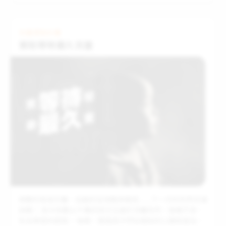
邀請您成為終止暴力的力量，與展望會一起「資助1000女
孩」，用教育打破沉默。透過每月700元的資助，不僅僅是翻
轉一位女孩的生命，更是為她所處的家庭和社區帶來改變，
兒童資助計畫
擁抱更多的機會與可能!
資助等待最久兒童
頻繁的氣候災難、加劇的全球戰爭衝突......下一代的世界充滿
挑戰！ 如今有數以千萬的孩子正處於流離失所、營養不良、
失去學習的困境。 每晚，脆弱孩子們在睡前的心願就是出現