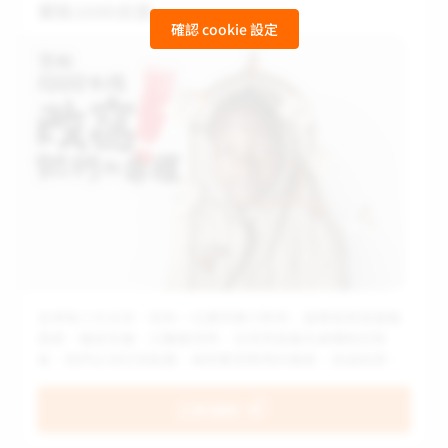
資助1000女孩
確認 cookie 設定
全球每三位女孩，就有一位遭受暴力對待；當脆弱家庭面臨
貧窮、糧食危機、災難衝突時，女孩常是最先被犧牲的對
象，她們必須忍受飢餓、被剝奪受教育的機會，為協助家計
被迫成為童工，甚至面臨兒童婚姻、人口販運的危險。​ 台灣
世界展望會以「兒童資助計畫」中的多項方案幫助女孩，特
立即捐款
別是支持女孩接受教育獲得知識技能，也建立社交與安全網
絡，成為推動改變的倡議行動者，陪伴兒童生命再次豐盛。​