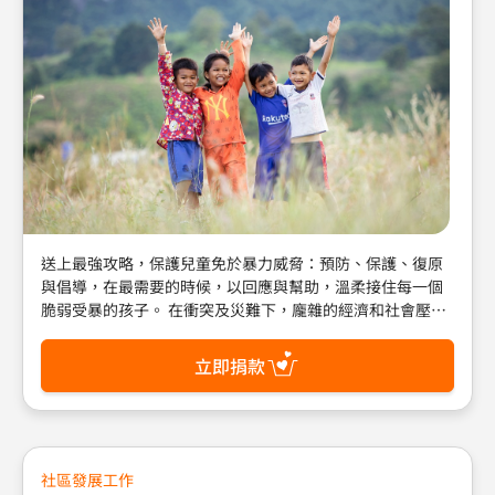
送上最強攻略，保護兒童免於暴力威脅：預防、保護、復原
與倡導，在最需要的時候，以回應與幫助，溫柔接住每一個
脆弱受暴的孩子。 在衝突及災難下，龐雜的經濟和社會壓
力，使兒童更容易遭受童工、童婚和家庭暴力侵害，每年有
超過10億兒童遭受暴力，世界展望會專注於預防針對兒童的
立即捐款
暴力行爲，當暴力情況發生時做出回應，幫助遭受剝削的孩
子能復原，受影響的兒童恢復健康的身心靈狀態，在安全的
環境中平安長大！ 郵政劃撥帳號：01022760 戶名：財團法
人台灣世界展望會 (請註明：禮物型錄)
社區發展工作