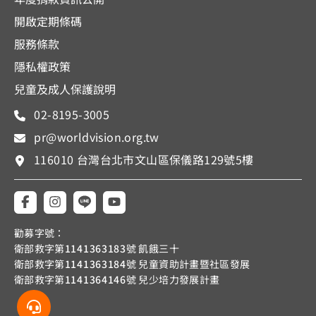
開啟定期條碼
服務條款
隱私權政策
兒童及成人保護說明
02-8195-3005
pr@worldvision.org.tw
116010 台灣台北市文山區保儀路129號5樓
勸募字號：
衛部救字第
1141363183
號 飢餓三十
衛部救字第
1141363184
號 兒童資助計畫暨社區發展
衛部救字第
1141364146
號 兒少培力發展計畫