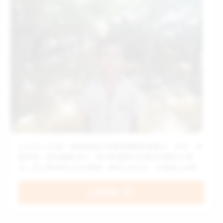
2025年11月底，熱帶氣旋引發暴雨襲擊斯里蘭卡、印尼、泰
國等地，造成嚴重洪災。其中斯里蘭卡全國多地遭洪水淹
沒、河川暴漲與土石流重創，截至12月3日，已超過150萬人
受災。許多孩子被迫離開家園，或因洪水泥流阻斷道路，仍
受困災區等待救援。 這場災難是斯里蘭卡近20年最嚴重的洪
立即捐款
災。斯里蘭卡世界展望會會長Dr. Dhanan表示：「隨著氣候
變遷的影響，我們面對災害的頻率將越來越高，而最令人痛
心的是，兒童總是最容易受影響。」 面對氣候危機，沒有人