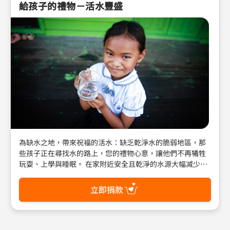
給孩子的禮物－活水豐盛
為缺水之地，帶來祝福的活水：缺乏乾淨水的脆弱地區，那
些孩子正在尋找水的路上，您的禮物心意，讓他們不再犧牲
玩耍、上學與睡眠。 在家附近安全且乾淨的水源大幅减少了
孩子外出取水所需的時間，這使孩子們不需放棄學業，父母
有更多的時間爲家庭創造收入。乾淨的廁所及洗手台使兒童
立即捐款
和家庭遠離疾病，開啟活水豐盛的生命！ 郵政劃撥帳號：
01022760 戶名：財團法人台灣世界展望會 (請註明：禮物型
錄)