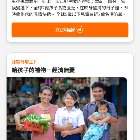
生存挑戰面前，送上一份正好需要的禮物：戰亂、衝突、氣
候變遷下，全球2億孩子食物匱乏，在咬牙堅持的日子裡，即
時收到您的溫情快遞。 全球5歲以下兒童有近2億名深陷嚴重
的糧食危機，營養不良而發育遲緩或過瘦，小小生命甚至來
不及長大就與世界道別。世界展望會站在第一線，提供糧食
立即捐款
援助、營養治療、物資發放、生計等服務工作，搶救國內外
無助的兒童，健健康康地長大。 郵政劃撥帳號：01022760
戶名：財團法人台灣世界展望會 (請註明：禮物型錄)
社區發展工作
給孩子的禮物－經濟無憂