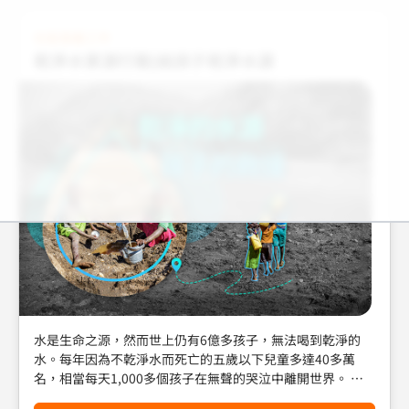
是局外人！世界展望會除了搶救災害中的氣候難民，更從根
本做起，培力社區發展抗旱農業等生計活動，使家庭不因多
社區發展工作
變天氣而影響食物及收入來源。同時強化脆弱地區的防減災
乾淨水資源行動|給孩子乾淨水源
工作，讓社區居民有能力保護自己的孩子及家人。 一起支持
「守護氣候難民」行動，協助孩子及社區有能力迎戰氣候變
遷，為自己、為地球的下一代打造永續未來！
水是生命之源，然而世上仍有6億多孩子，無法喝到乾淨的
水。每年因為不乾淨水而死亡的五歲以下兒童多達40多萬
名，相當每天1,000多個孩子在無聲的哭泣中離開世界。 享
有乾淨飲水是每個孩子的人權，也是我們不能迴避的責任。