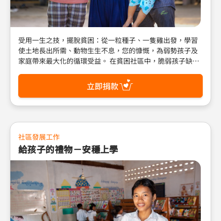
受用一生之技，擺脫貧困：從一粒種子、一隻雞出發，學習
使土地長出所需、動物生生不息，您的慷慨，為弱勢孩子及
家庭帶來最大化的循環受益。 在貧困社區中，脆弱孩子缺乏
糧食與營養健康，社會底層的家庭為了生計終日勞碌，卻連
基本生活需求都難以滿足，甚至孩子在小小年紀也須工作，
立即捐款
被迫錯失上學與童年。世界展望會以適合當地的農耕、畜
牧、漁業養殖等生計方案，善用在地自然資源，培力弱勢家
庭從生產到營銷的生計能力，期盼弱勢家庭經濟無憂，孩子
平安成長無慮。 郵政劃撥帳號：01022760 戶名：財團法人
台灣世界展望會 (請註明：禮物型錄)
社區發展工作
給孩子的禮物－安穩上學