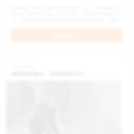
別讓危機，成為孩子童年的全部 戰爭、天災、氣候變遷…這
些危機，離我們並不遠，更是一次又一次重擊脆弱兒童的生
活，迫使全球約4900萬名孩子成為難民或流離失所，過著動
盪不安、無法上學甚至挨餓的日子。而在台灣，接連天災與
國際局勢影響，油價、關稅、國內消費者物價指數已連續三
立即捐款
年超過2%通膨警戒線，物價上漲讓弱勢家庭生活更辛苦。
緊急人道救援
募集救援基金，搶救脆弱生命！