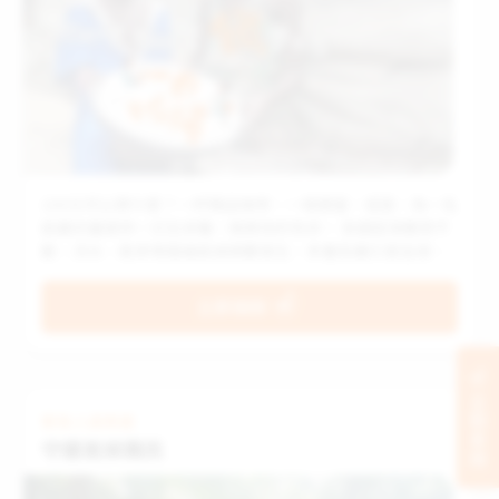
100元可以買什麼？一杯精品咖啡、一個便當，或是，為一名
飢餓兒童提供一日生命糧，挽救他的性命。 各國區域衝突不
斷，洪水、乾旱等極端氣候頻繁發生，多重危機引發全球通
膨，造成小麥、燃料等基礎物資價格上漲，使全球約50 個國
家、2.95 億人遭遇糧食危機！在衝突、氣候變遷與全球通膨
立即捐款
的多重衝擊下，小麥及燃料等物資價格持續飆漲。最脆弱的
孩子正站在飢餓的最前線，等待我們伸出援手。
立刻支持
緊急人道救援
守護氣候難民