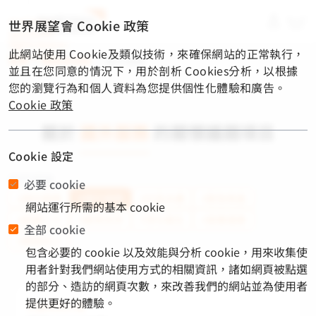
material-
世界展望會 Cookie 政策
symbols-
light:menu-
此網站使用 Cookie及類似技術，來確保網站的正常執行，
rounded
首頁
/
關懷與捐款
/
國外服務
並且在您同意的情況下，用於剖析 Cookies分析，以根據
您的瀏覽行為和個人資料為您提供個性化體驗和廣告。
Cookie 政策
關於
國外服務
的關懷議題項目
Cookie 設定
熱門標籤
必要 cookie
#國內服務
#國外服務
#社區永續
#緊急救援
網站運行所需的基本 cookie
#飢餓三十
#教育支持
#淨水衛生
#營養健康
全部 cookie
#脆弱兒少
包含必要的 cookie 以及效能與分析 cookie，用來收集使
用者針對我們網站使用方式的相關資訊，諸如網頁被點選
的部分、造訪的網頁次數，來改善我們的網站並為使用者
提供更好的體驗。
兒童資助計畫