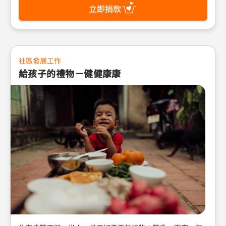
請加入水資源行動，共同集資挖井；每10秒讓一個孩子擁有
立即捐款
乾淨水，每10秒搶救一人遠離髒水致命威脅。搶救兒童生
命，一個都不能少，一刻都不能緩! 請立即行動，讓乾淨的水
源成為孩子的救援！ 郵政劃撥帳號：01022760 戶名：財團
法人台灣世界展望會（請註明：水資源行動）
社區發展工作
給孩子的禮物－健健康康