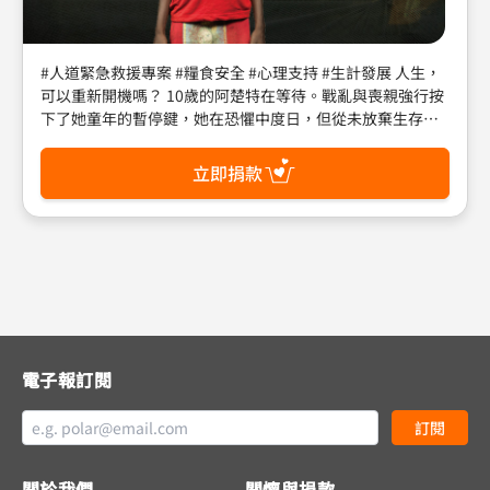
#人道緊急救援專案 #糧食安全 #心理支持 #生計發展 人生，
可以重新開機嗎？ 10歲的阿楚特在等待。戰亂與喪親強行按
下了她童年的暫停鍵，她在恐懼中度日，但從未放棄生存，
困境裡選擇拆蚊帳捕魚果腹。她需要的，和你我在人生當機
時的渴望一樣：一份陪伴她走過這段艱難的支持。 改變不會
立即捐款
憑空發生，當有人伸出手，重啟就開始。世界展望會持續在
戰火衝突的第一線工作，為脆弱人們接通生命電源——回應最
緊急的糧食與物資需求，讓他們的生活基本節奏重新轉動；
修復核心系統——透過心理支持與和平建造，讓那些被迫關閉
的部分，再次開啟；幫助他們升級自主運作效能——發展出適
應環境的能力，一步步找回自己的步調，有一天，也成為幫
助者。 人生無法一鍵重啟，但一份陪伴，可以啟動改變的契
機。 邀請您成為孩子生命中的支持。這份陪伴讓他們知道：
在找回生活節奏的路上，不再是一個人。 劃撥、匯款請註
電子報訂閱
明：重啟
訂閱
關於我們
關懷與捐款