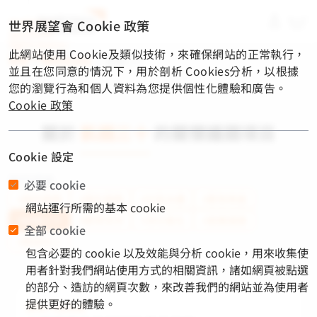
material-
世界展望會 Cookie 政策
symbols-
light:menu-
此網站使用 Cookie及類似技術，來確保網站的正常執行，
rounded
首頁
/
關懷與捐款
/
飢餓三十
並且在您同意的情況下，用於剖析 Cookies分析，以根據
您的瀏覽行為和個人資料為您提供個性化體驗和廣告。
Cookie 政策
關於
飢餓三十
的關懷議題項目
Cookie 設定
熱門標籤
必要 cookie
#國內服務
#國外服務
#社區永續
#緊急救援
網站運行所需的基本 cookie
#飢餓三十
#教育支持
#淨水衛生
#營養健康
全部 cookie
#脆弱兒少
包含必要的 cookie 以及效能與分析 cookie，用來收集使
用者針對我們網站使用方式的相關資訊，諸如網頁被點選
的部分、造訪的網頁次數，來改善我們的網站並為使用者
提供更好的體驗。
緊急人道救援