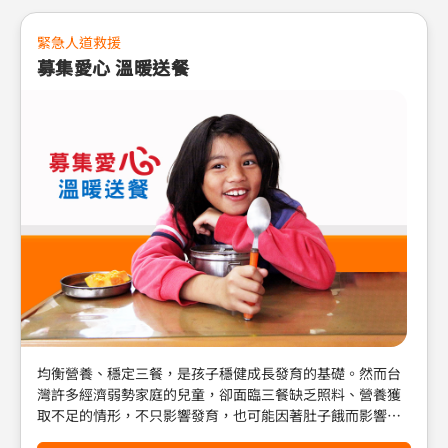
是局外人！世界展望會除了搶救災害中的氣候難民，更從根
本做起，培力社區發展抗旱農業等生計活動，使家庭不因多
緊急人道救援
變天氣而影響食物及收入來源。同時強化脆弱地區的防減災
募集愛心 溫暖送餐
工作，讓社區居民有能力保護自己的孩子及家人。 一起支持
「守護氣候難民」行動，協助孩子及社區有能力迎戰氣候變
遷，為自己、為地球的下一代打造永續未來！
均衡營養、穩定三餐，是孩子穩健成長發育的基礎。然而台
灣許多經濟弱勢家庭的兒童，卻面臨三餐缺乏照料、營養獲
取不足的情形，不只影響發育，也可能因著肚子餓而影響孩
子的學習專注力。 台灣世界展望會自2010年起提供「愛心送