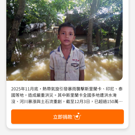
2025年11月底，熱帶氣旋引發暴雨襲擊斯里蘭卡、印尼、泰
國等地，造成嚴重洪災。其中斯里蘭卡全國多地遭洪水淹
沒、河川暴漲與土石流重創，截至12月3日，已超過150萬人
受災。許多孩子被迫離開家園，或因洪水泥流阻斷道路，仍
受困災區等待救援。 這場災難是斯里蘭卡近20年最嚴重的洪
立即捐款
災。斯里蘭卡世界展望會會長Dr. Dhanan表示：「隨著氣候
變遷的影響，我們面對災害的頻率將越來越高，而最令人痛
心的是，兒童總是最容易受影響。」 面對氣候危機，沒有人