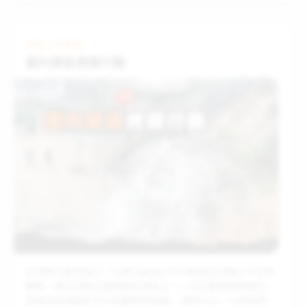
的生計瞬間陷入邊緣。台灣世界展望會及時提供「特況家庭
補助、急難／醫療扶助及居家修繕」等全方位支持，不僅確
保家庭獲得即時的物資與醫療協助，更有專業社工員定期訪
緊急人道救援
視與積極輔導，在關鍵時刻穩住家庭功能，持續撐住孩子的
國內緊急救援行動
日常不致瓦解。 一起支持台灣脆弱兒童與特殊景況家庭，陪
伴遭遇急難、奮力求生的孩子度過難關！
世界銀行報告指出，台灣位處西太平洋颱風區及環太平洋地
震帶，是全球高災害風險的地區之一。近年極端氣候頻仍，
更增加台灣發生天災的機率與強度。 面對天災，台灣世界展