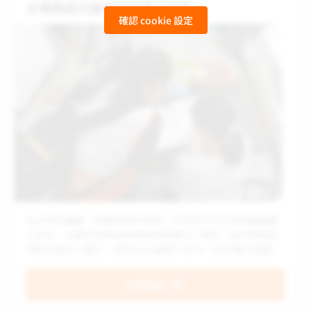
台灣脆弱兒童與特殊景況家庭
確認 cookie 設定
在台灣的偏鄉、原鄉與城市角落，許多孩子正在貧窮邊緣奮
力求生。台灣世界展望會調查所服務兒少發現，每月家庭經
濟缺口接近 8 萬元，兩年內大幅飆升 94%！這沉重的負擔，
迫使近四分之一的弱勢高中生畢業後放棄升學、直接投入職
場養家；部分孩子的兼職工時甚至逼近每週 40 小時。更令人
立即捐款
揪心的是，每 4 名孩子中就有 1 名面臨著無法吃飽的生存困
境。 面對突如其來的意外、變故或重疾衝擊，許多弱勢家庭