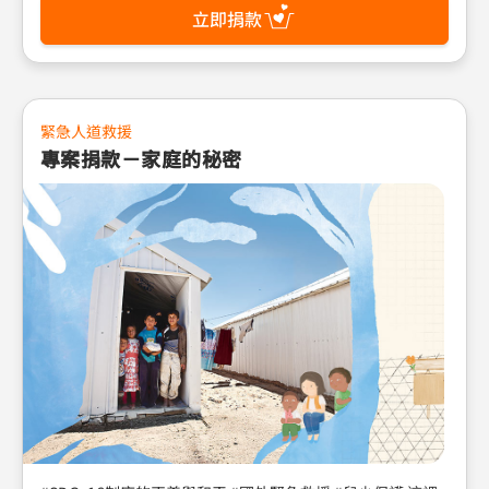
餐」服務至今，已為全台貧童供應約709,000次餐點，照顧約
立即捐款
12,000位孩子的營養需要。今年，亦將在全台30個中心持續
進行送餐服務，定期提供兒童均衡又穩定的餐食；同時並為
家長舉辦營養知能課程，改善兒童生活照顧及學習，讓「愛
心送餐」不只照顧孩子的胃，更把溫暖送進孩子的心中！ 邀
請您一起關懷台灣貧童的營養與健康！捐款響應愛心送餐！
緊急人道救援
專案捐款－家庭的秘密