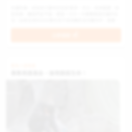
別讓危機，成為孩子童年的全部 戰爭、天災、氣候變遷…這
些危機，離我們並不遠，更是一次又一次重擊脆弱兒童的生
活，迫使全球約4900萬名孩子成為難民或流離失所，過著動
盪不安、無法上學甚至挨餓的日子。而在台灣，接連天災與
國際局勢影響，油價、關稅、國內消費者物價指數已連續三
立即捐款
年超過2%通膨警戒線，物價上漲讓弱勢家庭生活更辛苦。
緊急人道救援
募集救援基金，搶救脆弱生命！