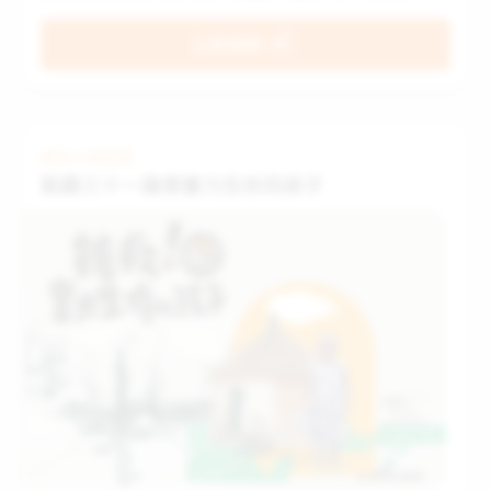
望會始終站在救援前線。從九二一地震、2009年莫拉克風
災、2016年高雄美濃地震、2024年花蓮地震及凱米風災、
立即捐款
2025年花蓮縣馬太鞍塞湖災害，社工團隊於第一時間啟動人
道救援機制，關懷受災家庭與兒童，提供物資、災害救助金
等支持。更透過照顧者培訓、兒少身心紓壓、社區防減災、
防災士培訓等方案，長期陪伴孩子及家庭走過漫漫重建路。
邀請你捐款「飢餓三十－國內緊急救援行動」，支持台灣世
緊急人道救援
界展望會人道救援與重建工作，幫助受天災威脅的兒童及家
飢餓三十～搶救奮力生存的孩子
庭走出陰霾，更有能力面對將來的災害！