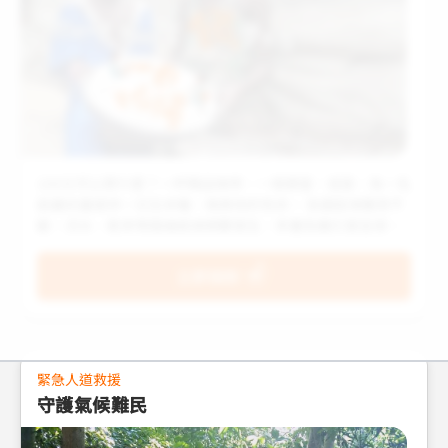
100元可以買什麼？一杯精品咖啡、一個便當，或是，為一名
飢餓兒童提供一日生命糧，挽救他的性命。 各國區域衝突不
斷，洪水、乾旱等極端氣候頻繁發生，多重危機引發全球通
膨，造成小麥、燃料等基礎物資價格上漲，使全球約50 個國
家、2.95 億人遭遇糧食危機！在衝突、氣候變遷與全球通膨
立即捐款
的多重衝擊下，小麥及燃料等物資價格持續飆漲。最脆弱的
孩子正站在飢餓的最前線，等待我們伸出援手。
緊急人道救援
守護氣候難民