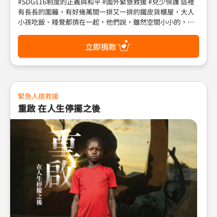
#SDGs16制度的正義與和平 #國外緊急救援 #兒少保護 這裡
有長長的圍籬，有好幾萬間一排又一排的鐵皮貨櫃屋，大人
小孩吃飯、睡覺都擠在一起，他們說，雖然空間小小的，但
沒有爆炸聲，是最「安全」的家。 戰火衝突下，數以百萬計
的孩子失去家園與家人，處在營養不良、失去學習機會的困
立即捐款
境中，沒有人知道戰爭什麼時候停止，但仍懷抱著希望，透
過心理支持與和平建造，孩子面對創傷時，學會暴力不是解
決問題的唯一方式。 世界展望會走進難民營，傾聽孩子與照
顧者心中的小秘密，以服務行動回應每一個生命。為流離失
所的家庭提供現金及糧食支持、給予孩子心理支持健康服
緊急人道救援
務，並透過推動兒少保護及歡慶家庭等多種方案，協助孩子
重啟 在人生停擺之後
在困境中健全成長。 邀請您與我們一同推動聯合國永續發展
目標 SDGs 16「制度的正義與和平」，一步步塑造更和平且
包容的社會。 劃撥、匯款請註明：孩子的秘密