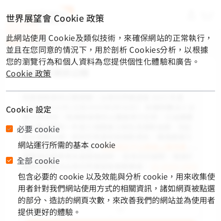
material-
世界展望會 Cookie 政策
symbols-
light:menu-
此網站使用 Cookie及類似技術，來確保網站的正常執行，
rounded
首頁
/
年度捐款資訊公開
並且在您同意的情況下，用於剖析 Cookies分析，以根據
您的瀏覽行為和個人資料為您提供個性化體驗和廣告。
年度捐款資訊公開
Cookie 政策
年度捐款資訊公開期間：台灣世界展望會 2025 年度
（2024年10月1日至2025年9月30日） 依據財團法人法
Cookie 設定
第25條規定，除捐贈者事先以書面表示反對，公益團體
需主動公開前一年度之捐贈者之姓名及捐款金額，因此
必要 cookie
配合相關法規，倘若您希望保密捐款資訊，需煩請撥冗
網站運行所需的基本 cookie
點此連結線上填妥送出「
捐款資訊不公開線上聲明書
」;
相關資訊請參考本會網頁說明。 如有任何疑問，敬請於
全部 cookie
服務時間電洽台灣世界展望會服務專線：
02-8195-3005
包含必要的 cookie 以及效能與分析 cookie，用來收集使
。
用者針對我們網站使用方式的相關資訊，諸如網頁被點選
的部分、造訪的網頁次數，來改善我們的網站並為使用者
2024
10
提供更好的體驗。