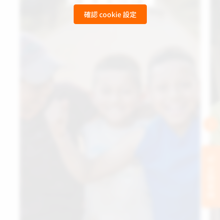
確認 cookie 設定
Child Sponsorship
立刻支持