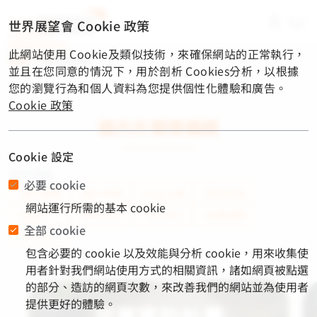
material-
世界展望會 Cookie 政策
symbols-
light:menu-
此網站使用 Cookie及類似技術，來確保網站的正常執行，
rounded
首頁
/
關懷與捐款
並且在您同意的情況下，用於剖析 Cookies分析，以根據
您的瀏覽行為和個人資料為您提供個性化體驗和廣告。
Cookie 政策
國內外關懷議題
Cookie 設定
熱門標籤
必要 cookie
#國內服務
#國外服務
#社區永續
#緊急救援
網站運行所需的基本 cookie
#飢餓三十
#教育支持
#淨水衛生
#營養健康
全部 cookie
#脆弱兒少
包含必要的 cookie 以及效能與分析 cookie，用來收集使
用者針對我們網站使用方式的相關資訊，諸如網頁被點選
的部分、造訪的網頁次數，來改善我們的網站並為使用者
提供更好的體驗。
兒童資助計畫