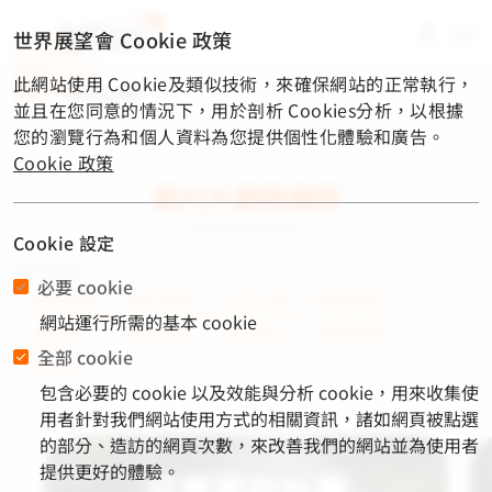
material-
世界展望會 Cookie 政策
symbols-
light:menu-
此網站使用 Cookie及類似技術，來確保網站的正常執行，
rounded
首頁
/
關懷與捐款
並且在您同意的情況下，用於剖析 Cookies分析，以根據
您的瀏覽行為和個人資料為您提供個性化體驗和廣告。
Cookie 政策
國內外關懷議題
Cookie 設定
熱門標籤
必要 cookie
#國內服務
#國外服務
#社區永續
#緊急救援
網站運行所需的基本 cookie
#飢餓三十
#教育支持
#淨水衛生
#營養健康
全部 cookie
#脆弱兒少
包含必要的 cookie 以及效能與分析 cookie，用來收集使
用者針對我們網站使用方式的相關資訊，諸如網頁被點選
的部分、造訪的網頁次數，來改善我們的網站並為使用者
提供更好的體驗。
兒童資助計畫