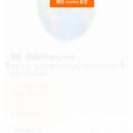
確認 cookie 設定
您好，我是MAYALA, Gola
我是男生，住在剛果民主共和國，2016年6月14日
出生，今年10歲。
與您分享我的生活點滴——
在家裡，我會：
提水
我最喜歡：
打棒球
我目前的就學狀況：
小學
看我的影片