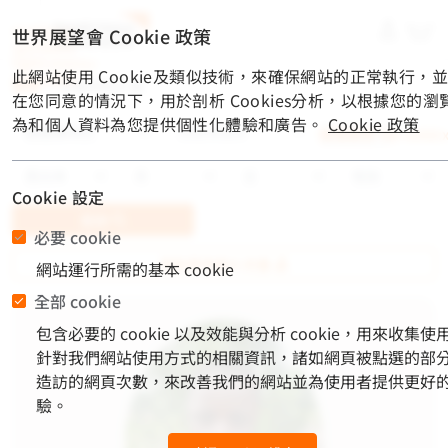
material-
世界展望會 Cookie 政策
symbols-
light:menu-
此網站使用 Cookie及類似技術，來確保網站的正常執行，
rounded
首頁
/
兒童資助計畫
在您同意的情況下，用於剖析 Cookies分析，以根據您的瀏
為和個人資料為您提供個性化體驗和廣告。
Cookie 政策
進階搜尋
fa6-solid
Cookie 設定
查詢
必要 cookie
資助等待最久兒童
網站運行所需的基本 cookie
全部 cookie
包含必要的 cookie 以及效能與分析 cookie，用來收集使
針對我們網站使用方式的相關資訊，諸如網頁被點選的部
造訪的網頁次數，來改善我們的網站並為使用者提供更好
驗。