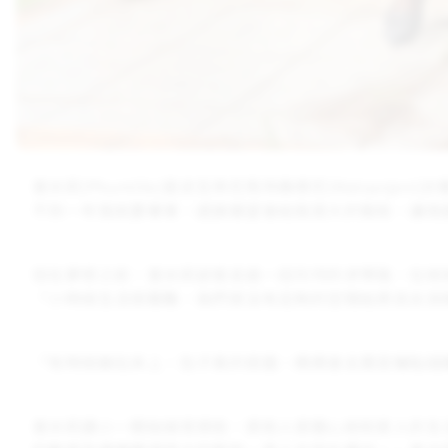
普米莉(Phumlile)是史瓦帝尼馬特桑傑尼(Matsa
不到一年我就要畢業，感謝展望會給我很大的幫助，讓我
但在夢想之前，普米莉卻曾走過一段坎坷的求學路，在她
「小時候生活很艱難，我們家沒有足夠的空間給男孩女孩
「有時候躺在床上，肚子真的很餓。媽媽會去賣菜賺點錢
普米莉讀小一開始接受資助，資助人很關心她和家人的生