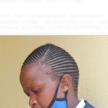
莉談起資助人帶給普米莉一家生活上的巨大轉變。
失敗時，她曾「以為升學命運就此結束，差點就對失敗認命了
好感激有第二次的機會！」普米莉也不負資助人的支持，以優
次表達支持，並給予獎學金之外的教科書及筆電等所有開支，