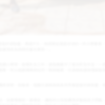
njeni)計劃區的資助童，再過不久，她即將從南部非洲的一所大
能實現成為老師的童年夢想。」
就讀小學時，爸媽失去工作，差點撫養不了普米莉及手足，一
睡覺，所以我跟媽媽擠在同一間房睡覺，兄弟姊妹還得借鄰居
購買食物。但後來，我跟兄弟姊妹成為世界展望會的資助童，
活，並慷慨贈送一筆禮金，讓她的父母能購買床墊給孩子們睡