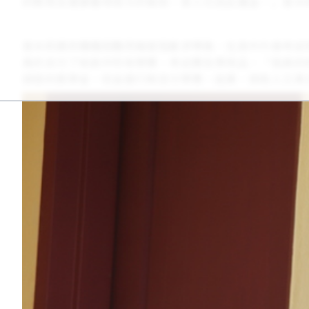
的教育及健康獲得很大的幫助，家人也因此獲益。」普米
普米莉遇到種種困難而幾度阻斷求學路，在高中升級考試
真的支付了她高中所有學費、考試費及學用品，「我真的
頒發的獎學金，但金額只夠支付學費。結果，資助人又再