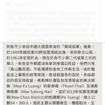
計畫期間： 2006-2020
美斯樂計畫區位於泰北清萊省（Chiang Rai）地處與
緬甸、寮國交界的金三角，這一地區過去曾盛產鴉
片，到了20世紀60年代已成世界四大毒品產地之一，
長期以來這裡一直有反政府武裝和毒品交易活動。歷
史上，當地許多高山民族的祖先來自中國大陸的少數
民族，如孟族、拉胡族、傜族、申族；而在美斯樂，
則有不少來自中國大陸雲南省的「異域孤軍」後裔，
於1949年國民黨93師從雲南逃出後，來到泰北山區，
於1961年定居於此，現在仍有不少第二代或第三代的
華人，有些至今都還沒有拿到泰國公民証，他們只有
「高山難民證」不能隨便到各地工作與生活。由於戰
亂加上毒販仇殺等原因，造成相當多的孤兒，多由鄰
近的孤兒院收留。美斯樂計畫區包含清萊省的美法瑯
縣（Mae Fa Luang）的索泰鄉（Thoet Thai）及美斯
樂南鄉（Mae Salong Nai），並於2013年拓展至美纏
縣(Mae Chan District)的帕團鄉(Pa Tueng)，總人口
數84，389人。居民主要以務農維生，種植稻米、玉