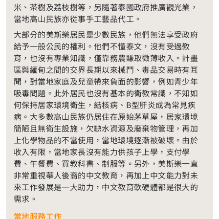
米、茶樹及荔枝樹等，另隨著泰國政府推廣觀光業，
當地高山民族亦從事手工藝品代工。
大部分的美斯樂居民是少數民族，他們無法享受政府
給予一般公民的權利。他們不懂泰文，沒有受過教
育，也沒有專業知識，僅靠務農賺取微薄收入。計畫
區與緬甸之間的交界長期以來械鬥、毒品交易時有耳
聞，對當地家庭及兒童帶來負面的影響，例如青少年
吸毒問題。此外居民也沒有基本的衛教常識，不知如
何保持居家環境衛生，結核病、B型肝炎成為常見疾
病。大多數高山民族仍居住在原始茅草屋，居家環境
簡陋且無衛生設施，欠缺水資源及廢棄物管理，再加
上化學物品的不當使用，當地環境逐漸被破壞。由於
收入有限，當地家長沒有能力供孩子上學，支付學
費、午餐費、買教科書、制服等。另外，美斯樂一直
非常重視華人後裔的中文教育，再加上中文能力對未
來工作發展是一大助力，中文教育軟硬體都是很大的
需求。
當地服務工作