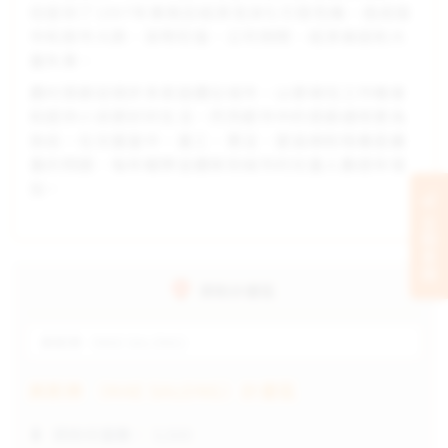
但是到了1997年東南亞經濟泡沫化引發危機，造成股
市和房市大跌、貨幣貶值、公司倒閉、經濟衰退和大
量失業。
農村貧窮促使許多家庭遷往城市，以便尋找工作機會
和提供小孩更好的生活，然而都市中的貧窮通常更為
急迫。在兒童當中，童工、賣淫、愛滋病和吸毒是嚴
重的問題，每年輟學並遷移到城市的兒童人數逐年增
加。
立刻支持
資助計畫區
美斯樂（MAE SALONG）
美斯樂 （MAE SALONG）計畫區
資助兒童數： 3,500