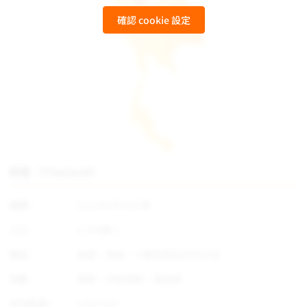
確認 cookie 設定
泰國（Thailand）
面積：
514,000平方公里
人口：
6,709萬人
語言：
泰語、英語、少數民族及地方方言
宗教：
佛教、伊斯蘭教、基督教
平均所得：
US$4,420