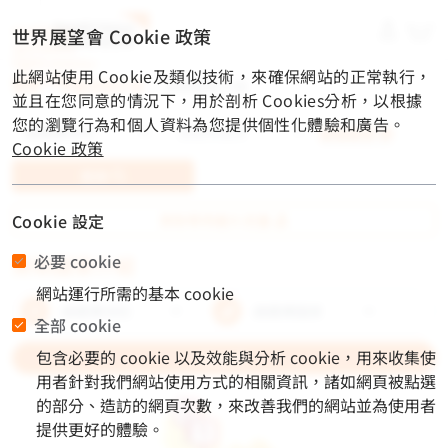
material-
世界展望會 Cookie 政策
symbols-
light:menu-
此網站使用 Cookie及類似技術，來確保網站的正常執行，
rounded
首頁
/
兒童資助計畫
/
資助國家介紹
並且在您同意的情況下，用於剖析 Cookies分析，以根據
您的瀏覽行為和個人資料為您提供個性化體驗和廣告。
進階搜尋
Cookie 政策
查詢
Cookie 設定
資助等待最久兒童
必要 cookie
資助國家介紹
網站運行所需的基本 cookie
全部 cookie
包含必要的 cookie 以及效能與分析 cookie，用來收集使
Search
用者針對我們網站使用方式的相關資訊，諸如網頁被點選
的部分、造訪的網頁次數，來改善我們的網站並為使用者
提供更好的體驗。