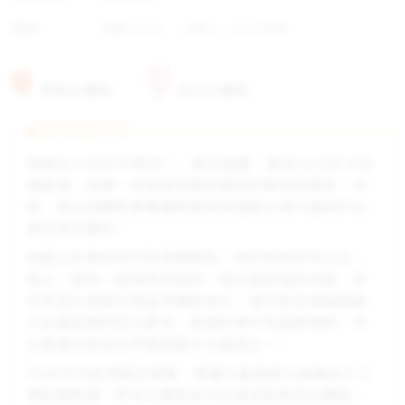
幣制：
泰銖(baht）；1美元 = 33.32泰銖
資助計畫區
自立計畫區
夥伴國家介紹
泰國在14世紀中葉統一，舊名暹邏，直到1939年才改
稱泰國，是唯一未被歐洲國家殖民的東南亞國家。宗
教、君主政體和軍事體制幫助泰國樹立現今國家的社
會和政治體系。
泰國以多變的地形與景觀聞名，境內有起伏的山丘、
高山，還有一望無際的稻田。稻米是泰國的命脈，許
多家庭在泰國中部盆地種稻為生，當地是全國面積最
大且最富饒的稻米產地。泰國的南半島盛產橡膠，所
以泰國也是全世界橡膠最大生產國之一。
1980年代經濟蓬勃發展，隨著大量泰國人蜂擁投入工
業和服務業，原本以農業為主的經濟型態因此轉型。