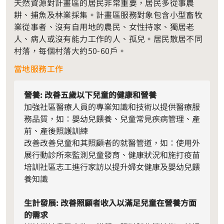
天然資源對計畫區的居民非常重要，居民多從事農
耕、捕魚及林業採集。計畫區服務對象包含小型畜牧
業從事者、沒有自用地的農民、女性持家、獨居老
人、病人或沒有能力工作的人、孤兒。居民散居不同
村落，每個村落大約50-60戶。
當地服務工作
營養: 改善五歲以下兒童的健康和營養
加強社區醫療人員的專業知識和技術以提供醫療服
務品質，如：嬰幼兒餵養、兒童常見疾病管理、產
前、產後照護訓練
改善改善兒童和其照顧者的就醫管道，如：使用外
展行動診所來監測兒童發育、健康狀況和施打疫苗
培訓社區志工進行家訪以提升婦女健康及嬰幼兒餵
養知識
生計發展: 改善照顧者收入以滿足兒童在營養方面
的需求