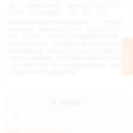
動力。主要農作物是稻米，種植於肥沃的湄公河三角
洲平原，此外還栽種蔬菜、水果、香料、棉花。
寮國是目前世界僅存的共產主義國家之一，1986年開
始逐漸鬆綁、鼓勵民間及外資投資，並於1997年加入
東協（ASEAN）。政府自2005年開始進行經濟改革，
稍微開放國內市場，而長期革新計畫則包括大型水力
發電廠開發計畫。首都永珍以外地區的人民普遍沒有
立刻支持
水電及其他基礎建設，但是寮國政府期望透過10億美
元的水壩投資計畫，將水力發電量外銷至泰國，以藉
此促進經濟成長及基礎建設發展。
資助計畫區
帕歐（Pak Ou）
帕歐 （Pak Ou）計畫區