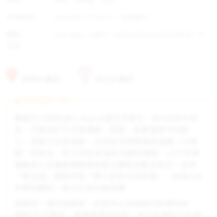
平均所得：
US$2457.377(2017，世界銀行)
幣制：
LAK (kip)；1美元 = 8,058.39 kips(2017年4月，外
交部)
資助計畫區
自立計畫區
夥伴國家介紹
寮國於14世紀由Fa Ngum國王所建立，經300多年統
治，王朝及於今日柬埔寨、泰國、及寮國現今的國
土。因國力日漸衰退，18世紀末葉寮國為暹羅（今泰
國）所統治，至19世紀末淪為法國保護國。1975年寮
國最高人民議會通過廢除君主專制及聯合政府，並將
「寮王國」國號改為「寮人民民主共和國」，結束600
年專制體制，建立社會主義政體。
寮國是一個內陸國家，全境多山及原始的熱帶雨林，
僅有5%可耕地，農產量僅供自給，卻佔全國80%的勞