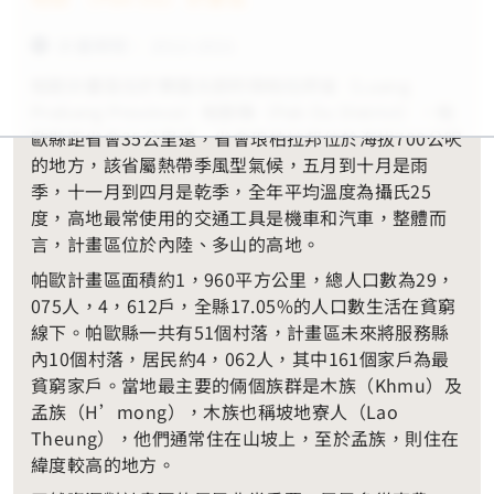
計畫期間： 2012-2021
帕歐計畫區位於寮國北部的琅柏拉邦省（Luang
Prabang Province）帕歐縣（Pak Ou District），帕
歐縣距省會35公里遠，省會琅柏拉邦位於海拔700公呎
的地方，該省屬熱帶季風型氣候，五月到十月是雨
季，十一月到四月是乾季，全年平均溫度為攝氏25
度，高地最常使用的交通工具是機車和汽車，整體而
言，計畫區位於內陸、多山的高地。
帕歐計畫區面積約1，960平方公里，總人口數為29，
075人，4，612戶，全縣17.05%的人口數生活在貧窮
線下。帕歐縣一共有51個村落，計畫區未來將服務縣
內10個村落，居民約4，062人，其中161個家戶為最
貧窮家戶。當地最主要的倆個族群是木族（Khmu）及
孟族（H’mong），木族也稱坡地寮人（Lao
Theung），他們通常住在山坡上，至於孟族，則住在
緯度較高的地方。