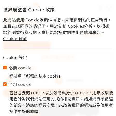
material-
世界展望會 Cookie 政策
symbols-
light:menu-
此網站使用 Cookie及類似技術，來確保網站的正常執行，
rounded
首頁
/
兒童資助計畫
/
資助國家介紹
並且在您同意的情況下，用於剖析 Cookies分析，以根據
您的瀏覽行為和個人資料為您提供個性化體驗和廣告。
進階搜尋
Cookie 政策
查詢
Cookie 設定
資助等待最久兒童
必要 cookie
資助國家介紹
網站運行所需的基本 cookie
全部 cookie
包含必要的 cookie 以及效能與分析 cookie，用來收集使
Search
用者針對我們網站使用方式的相關資訊，諸如網頁被點選
的部分、造訪的網頁次數，來改善我們的網站並為使用者
提供更好的體驗。