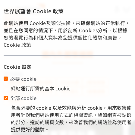
material-
世界展望會 Cookie 政策
symbols-
light:menu-
此網站使用 Cookie及類似技術，來確保網站的正常執行，
rounded
首頁
/
關懷與捐款
並且在您同意的情況下，用於剖析 Cookies分析，以根據
您的瀏覽行為和個人資料為您提供個性化體驗和廣告。
Cookie 政策
國內外關懷議題
Cookie 設定
熱門標籤
必要 cookie
#國內服務
#國外服務
#社區永續
#緊急救援
網站運行所需的基本 cookie
#飢餓三十
#教育支持
#淨水衛生
#營養健康
全部 cookie
#脆弱兒少
包含必要的 cookie 以及效能與分析 cookie，用來收集使
用者針對我們網站使用方式的相關資訊，諸如網頁被點選
的部分、造訪的網頁次數，來改善我們的網站並為使用者
提供更好的體驗。
兒童資助計畫