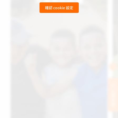
確認 cookie 設定
Child Sponsorship
立刻支持