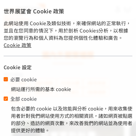
material-
世界展望會 Cookie 政策
symbols-
light:menu-
此網站使用 Cookie及類似技術，來確保網站的正常執行，
rounded
首頁
/
關懷與捐款
並且在您同意的情況下，用於剖析 Cookies分析，以根據
您的瀏覽行為和個人資料為您提供個性化體驗和廣告。
Cookie 政策
國內外關懷議題
Cookie 設定
熱門標籤
必要 cookie
#國內服務
#國外服務
#社區永續
#緊急救援
網站運行所需的基本 cookie
#飢餓三十
#教育支持
#淨水衛生
#營養健康
全部 cookie
#脆弱兒少
包含必要的 cookie 以及效能與分析 cookie，用來收集使
用者針對我們網站使用方式的相關資訊，諸如網頁被點選
的部分、造訪的網頁次數，來改善我們的網站並為使用者
提供更好的體驗。
兒童資助計畫