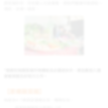
蔬菜箱的你，你的愛心也滋養著，使她們繼續辛勤耕耘一
塊田、支撐一個家。
*捐款扣除蔬菜箱作物價格及必要成本外，將全數投入展
望會家庭生計培力工作。
【原鄉蔬菜箱】
每箱含4~7樣蔬菜隨機出貨，種類包括：
-當季新鮮蔬菜瓜果類3~5份