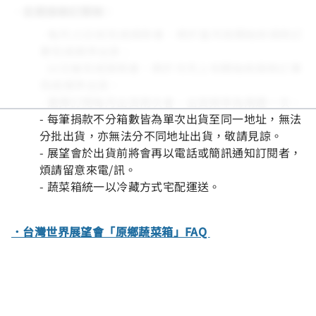
．定期捐款訂閱制：
- 每月15日前完成捐款者，將於當月底開始依捐款訂
單完成順序出貨；
16日後完成捐款者，將於次月上旬開始依捐款訂單
完成順序出貨。
- 選擇訂閱每月出貨兩次者，出貨頻率為兩週一次。
- 每筆捐款不分箱數皆為單次出貨至同一地址，無法
分批出貨，亦無法分不同地址出貨，敬請見諒。
- 展望會於出貨前將會再以電話或簡訊通知訂閱者，
煩請留意來電/訊。
- 蔬菜箱統一以冷藏方式宅配運送。
．台灣世界展望會「原鄉蔬菜箱」FAQ