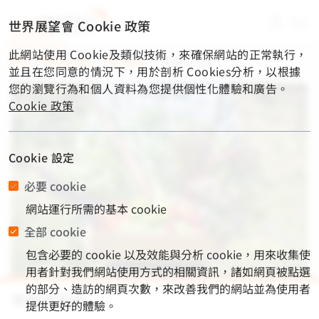
material-
世界展望會 Cookie 政策
symbols-
light:menu-
此網站使用 Cookie及類似技術，來確保網站的正常執行，
rounded
首頁
/
關懷與捐款
/
國內服務
/
原鄉蔬菜箱
並且在您同意的情況下，用於剖析 Cookies分析，以根據
您的瀏覽行為和個人資料為您提供個性化體驗和廣告。
Cookie 政策
Cookie 設定
必要 cookie
網站運行所需的基本 cookie
全部 cookie
包含必要的 cookie 以及效能與分析 cookie，用來收集使
用者針對我們網站使用方式的相關資訊，諸如網頁被點選
的部分、造訪的網頁次數，來改善我們的網站並為使用者
原鄉蔬菜箱
提供更好的體驗。