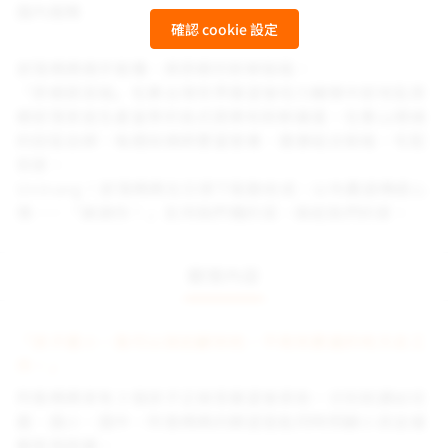
國內服務
確認 cookie 設定
部落媽媽親手栽種，將原鄉的新鮮裝箱。
「原鄉蔬菜箱」包裹台灣世界展望會培力輔導中部地區原
鄉部落家庭生產當季的各式蔬果和新鮮雞蛋，在羣山環繞
的田區自耕，每週採摘將豐富營養、健康組合裝箱，宅配
到家。
Uninang！部落媽媽在日頭下殷勤收成，以布農語傳遞心
情——「謝謝你！」支持我們種的菜，撐起我們的家。
關懷內容
「孩子還小，我可以就近顧到他，不用到更遠的地方去工
作。」
阿香媽媽家有３個孩子正接受展望會資助，分別就讀幼兒
園、國小、國中，阿香媽媽的願望是能同時照顧小孩並緩
解家用困窘。