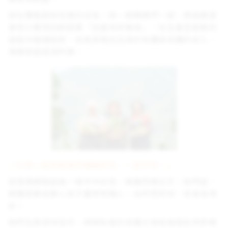
她在雙龍蔬菜班擔任班長，與一群媽媽們一起，透過展望
會培力實現自耕蔬果「從產地到餐桌」，在生產至銷售的
過程中磨練能耐，並能有穩定且高於收購商收購的收入，
填補家庭經濟所需。
「大家一起包裝我們種植的菜，一起分享。」
部落媽媽聊起每一樣手中的菜，眼裏閃爍光芒。她們說，
耕種蔬果就像小孩子要常常關心，自然而然地，就會長得
好！
她們在蔬菜班協作，將耕耘後的收穫分享給每個支持原鄉