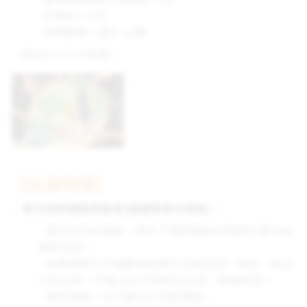
-辛香料1~2份
-新鮮雞蛋一盒8~10顆
（適合2~3人小家庭）
【出貨時間】
．單次捐款贈蔬菜箱者
(請選擇單次捐款)
：
- 週五前完成捐款，將於下週四開始依捐款訂單完成
順序出貨。
- 每筆捐款不分箱數皆為單次出貨至同一地址，無法
分批出貨，亦無法分不同地址出貨，敬請見諒。
- 蔬菜箱統一以冷藏方式宅配運送。