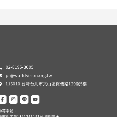
02-8195-3005
pr@worldvision.org.tw
116010 台灣台北市文山區保儀路129號5樓
勸募字號：
衛部救字第
1141363183
號 飢餓三十