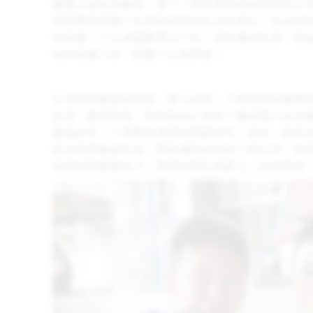
離婚之後各自離家，留下小偉及兩個弟弟依靠祖父
理家務及照顧三名學齡前孫兒生活的責任，全由奶
的營養，三兄弟健康情況不好、經常輪流生病。堅
陷於營養不良，影響了日後學習。
台灣世界展望會透過「愛心送餐」方案提供營養餐
訪視、關懷起居，有時會貼心地剪下雜誌圖片貼在
看圖認字，小偉開始慢慢地喜歡認字、寫字，更有
助金或營養補充品，都會擁抱並告訴小偉兄弟：即
幫助他們健康長大，希望他們珍惜愛心、好好學習