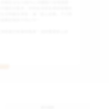
亦將在全台30個中心持續進行送餐服務，
衡又穩定的餐食；同時並為家長舉辦營養知
童生活照顧及學習，讓「愛心送餐」不只照
把溫暖送進孩子的心中！
台灣貧童的營養與健康！捐款響應愛心送
單次捐款