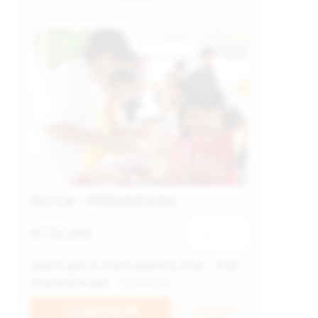
幫助兒童一學期營養餐食補助
NT$
5,000
1
我願意捐款支持國內偏遠地區貧童一學期
的營養餐食補助（$5000/名）
加入捐款清單
立即捐款