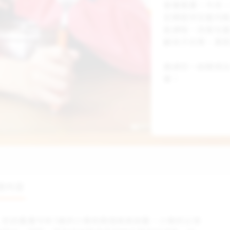
營養需要。今年，
定期提供兒童均
能課程，改善兒
顧孩子的胃，更
邀請您一起關懷
餐！
懷內容
」奶奶看著今年7歲的小偉和兩個弟弟說著。小偉的父母