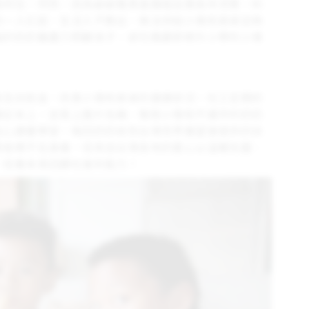
母同住。然而，因為爺爺罹患直腸癌且需長年洗腎，料
奶一人扛起，生活入不敷出，無法供給小偉和弟弟足夠
強的奶奶雖盡力照顧孫子，卻也擔憂即將升小學的小偉
食及扶助金，改善小偉和弟弟的健康狀況。社工定期的
筆記本上，並寫上圖片名稱，幫助小偉和不識字的奶奶
信心讀書學習。每回奶奶收到台灣世界展望會提供的扶
使爸媽不在身邊，但來自台灣各地的愛心以溫暖包圍、
，培養未來回饋社會的能力！