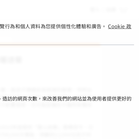
登入
|
註冊
您的瀏覽行為和個人資料為您提供個性化體驗和廣告。
Cookie 政
溫暖送餐
三餐，是孩子穩健成長發育的基礎。然而台
家庭的兒童，卻面臨三餐缺乏照料、營養獲
的部分、造訪的網頁次數，來改善我們的網站並為使用者提供更好的
不只影響發育，也可能因著肚子餓而影響孩
。
2010年起提供「愛心送餐」服務至今，已
09,000次餐點，照顧約12,000位孩子的