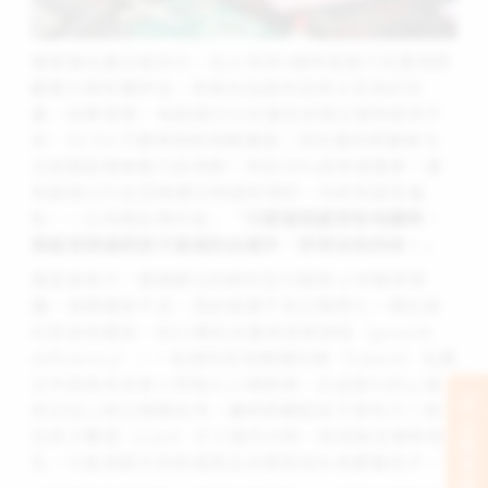
展望會在震災後百日，在土耳其5個地區進行兒童與照
顧著災害影響
評估
，對象包括敘利亞與土耳其的兒
童，結果發現，有超過55%兒童在回憶災害時感到不
安、56.5%不願再想起相關畫面；而兒童的照顧者也
正經歷創傷後壓力症候群！有近50%經常做噩夢，還
有超過33%在回憶震災時感到憤怒、內疚和甚至羞
恥，一位母親自責的說：「
只要當我感到有地震時，
我甚至想過把孩子直接扔出窗外，好保住他的命。
」
展望會表示，遭遇震災的敘利亞已飽受12年戰爭蹂
躪，長期糧食不足，因此營養不良正像野火一樣在敘
利亞各地蔓延，近61萬名兒童有成長缺陷（growth
deficiency）！一名敘利亞母親薩拉姆（Salam）在震
災中因為失去家人而陷入心理困境，日益惡化的心理
狀況加上缺乏相關支持，讓她照顧起孩子很吃力！她
立刻支持
在孩子賽德（Zaid）才三個月大時，她就無法哺育母
乳，只能用配方奶粉或用玉米澱粉泡水來餵養孩子。