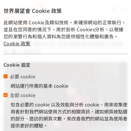
material-
世界展望會 Cookie 政策
symbols-
light:menu-
此網站使用 Cookie及類似技術，來確保網站的正常執行，
rounded
首頁
/
展望消息
/
最新消息
/
土敘震災屆滿150日 災民面臨創傷後
並且在您同意的情況下，用於剖析 Cookies分析，以根據
壓力症候群 需心理支持
您的瀏覽行為和個人資料為您提供個性化體驗和廣告。
土敘震災屆滿150日 災民面臨創傷後壓力症候
Cookie 政策
群 需心理支持
Cookie 設定
必要 cookie
網站運行所需的基本 cookie
全部 cookie
包含必要的 cookie 以及效能與分析 cookie，用來收集使
用者針對我們網站使用方式的相關資訊，諸如網頁被點選
的部分、造訪的網頁次數，來改善我們的網站並為使用者
提供更好的體驗。