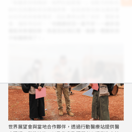
「我聽其他母親說，她們也這麼做。」但配方奶粉在
敘利亞很難取得且價錢昂貴，這些食物也無法滿足嬰
幼兒的成長營養需求，因此賽德出現了皮疹、雙腳凍
僵、腫脹等症狀，「
他健康狀況一直不好，一歲多但
看起來骨瘦如柴，我甚至出現幻覺，擔憂一覺醒來孩
子就離開我了！
」
世界展望會與當地合作夥伴，透過行動醫療站提供醫