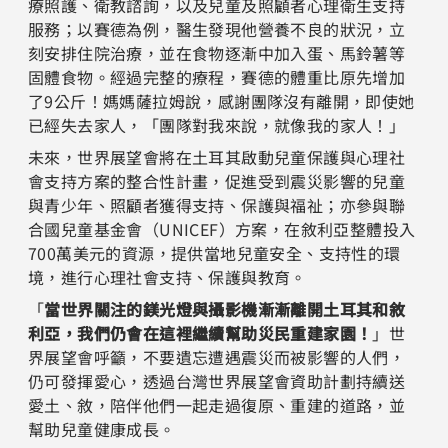
療照護、衛教諮詢，以及兒童及照顧者心理衛生支持
服務；以賽德為例，醫生發現他營養不良的狀況，立
刻安排住院治療，並在食物逐漸中加入蛋、馬鈴薯等
固體食物。經過完整的療程，賽德的體重比原先增加
了9公斤！媽媽薩拉姆說，感謝團隊沒有離開，即使她
已經失去家人，「團隊對我來說，就像我的家人！」
未來，世界展望會將在土耳其啟動兒童保護與心理社
會支持方案的整合性計畫，促進受到震災影響的兒童
與青少年、照顧者獲得支持、保護與福祉；亦參與聯
合國兒童基金會（UNICEF）方案，在敘利亞整體投入
700萬美元的資源，提供當地兒童安全、支持性的環
境，進行心理社會支持、保護與教育。
「
當世界關注的鎂光燈與攝影機漸漸離開土耳其和敘
利亞，我們仍會在這裡繼續幫助災民重建家園！
」世
界展望會呼籲，不要遺忘遭遇震災而被影響的人們，
仍可發揮愛心，透過台灣世界展望會資助計劃持續送
愛土、敘，陪伴他們一起走過復原、重建的道路，並
幫助兒童健康成長。