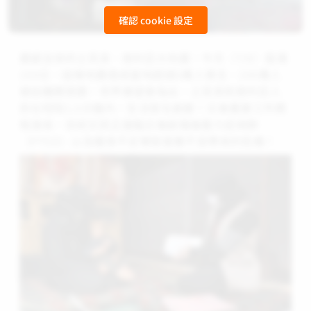
確認 cookie 設定
震撼全球的土耳其、敘利亞大地震，今天（7/6）屆滿
150日，這場地震造成當地超過5萬人喪生、200萬人
被迫離開家園。世界展望會指出，土耳其和敘利亞人
民在短短1.5分鐘內，生活發生劇變！災後重建工作期
程漫長，目前災民正面臨災後創傷後壓力症候群
（PTSD）以及糧食不足導致營養不良帶來的危機！