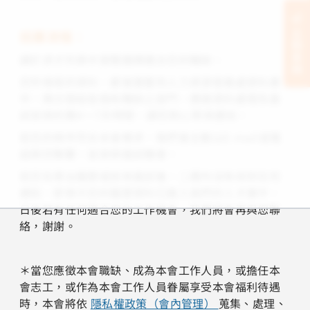
招募流程：
立刻支持
請於求才列表中瀏覽選擇適合您的職缺。
您所填寫的資料，都會匯整到人力資源發展處資料庫
中，再分發給各個有職缺之部門。應徵資料處理及面
試安排約需4～7天時間，請您耐心等侯通知。
若您的條件符合本會需求，我們會主動以E-mail或電
話與您聯繫，並安排面試機會。
若您在寄出履歷或前來面試後，二週內沒有收到任何
通知，即表示您的履歷資料已進入我們的人才庫中，
日後若有任何適合您的工作機會，我們將會再與您聯
絡，謝謝。
＊當您應徵本會職缺、成為本會工作人員，或擔任本
會志工，或作為本會工作人員眷屬享受本會福利待遇
時，本會將依
隱私權政策（會內管理）
蒐集、處理、