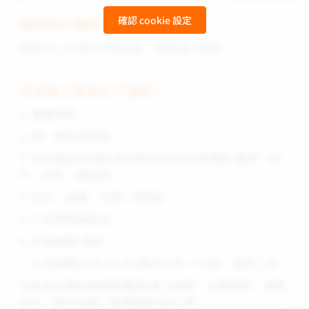
確認 cookie 設定
最新徵才職缺：
財團法人台灣世界展望會｜最新徵才職缺
正式員工享有以下福利：
1. 團體保險
2. 勞、健保及勞退
3. 年終獎金(依當年度財務狀況)及四節禮金(春節、端
午、中秋、聖誕節)
4. 生日、結婚、生育...等禮金
5. 子女教育補助金
6. 年度旅遊/健檢
7. 上班時間9:00~17:30(彈性上班一小時)，週休二日
本會具完善的訓練架構(例.新人訓練、在職進修、個案
研討、晉升訓練、管理職能培訓..等)