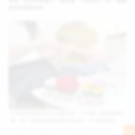
夜裡、在生計重擔下，為家庭、也為自己一針一線織
出的自信與未來
。
台灣世界展望會培力花蓮原鄉「三就媽」學習編織技
藝，將一捆毛線編織成帶來希望的「大地歡喜龜」。