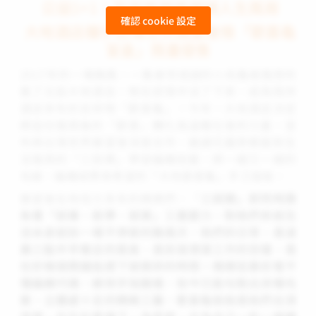
公益1+1！助原鄉媽媽織補人生風雨
確認 cookie 設定
大地酒店攜手台灣世界展望會推「歡喜龜
盲盒」限量發售
2017年的一場颱風，一隻身世成謎的小烏龜被風雨吹
進了北投大地酒店。牠在逆境中活了下來，成為陪伴
酒店多年的吉祥物「歡喜龜」。今年，大地酒店決定
將這份風雨後的「歡喜」轉化為溫暖社會的力量，宣
布與台灣世界展望會深度合作，邀請花蓮原鄉面對生
活風雨的「三就媽」學習編織技藝，將一綑又一綑的
毛線，編織成帶來希望的「大地歡喜龜」手工娃娃。
展望會在地培力多年的媽媽們，「
三就媽」即同時肩
負著「就養、就學、就業」三重壓力，對她們來說生
活本身就如一場不停歇的颱風天，她們的日常，是凌
晨三點半早餐店的蒸氣、是民宿清潔工作的空檔，是
在好幾個鬧鐘追趕下被撕碎的時間。媽媽從最初看不
懂編織代碼，練到手指酸痛，如今已能勾勒出流暢毛
髮、立體感十足的精緻工藝，歡喜龜娃娃是她們在深