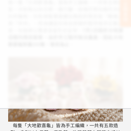
每一隻「大地歡喜龜」皆為手工編織，一共有五款造
立刻支持
型，分別有以向日葵、康乃馨、玫瑰花等向陽花卉設
計的龜殼，也有兩隻驚喜藏在胸前的限定版「暖暖」
與「伴伴」，而為讓這份來自原鄉的堅持增添互動溫
度，包裝將以驚喜盲盒形式呈現，
7月1日起於大地酒
店館內限定販售，由於手工製作無法量產，因此大地
歡喜龜限量200隻，售完為止
。
每隻「大地歡喜龜」皆為手工編織，一共有五款造