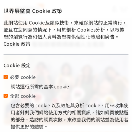
material-
世界展望會 Cookie 政策
symbols-
light:menu-
此網站使用 Cookie及類似技術，來確保網站的正常執行，
rounded
首頁
/
展望消息
/
最新消息
/
公益1+1！幫助原鄉媽媽織補人生風
並且在您同意的情況下，用於剖析 Cookies分析，以根據
雨
您的瀏覽行為和個人資料為您提供個性化體驗和廣告。
公益1+1！幫助原鄉媽媽織補人生風雨
Cookie 政策
Cookie 設定
必要 cookie
網站運行所需的基本 cookie
全部 cookie
包含必要的 cookie 以及效能與分析 cookie，用來收集使
用者針對我們網站使用方式的相關資訊，諸如網頁被點選
的部分、造訪的網頁次數，來改善我們的網站並為使用者
提供更好的體驗。