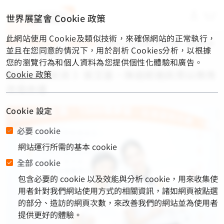
material-
世界展望會 Cookie 政策
symbols-
light:menu-
此網站使用 Cookie及類似技術，來確保網站的正常執行，
rounded
首頁
/
展望消息
/
最新消息
/
資助1000女孩 》張艾嘉、陳庭妮邀
並且在您同意的情況下，用於剖析 Cookies分析，以根據
民眾以教育改寫命運
您的瀏覽行為和個人資料為您提供個性化體驗和廣告。
資助1000女孩 》張艾嘉、陳庭妮邀民眾以教育
Cookie 政策
改寫命運
Cookie 設定
必要 cookie
網站運行所需的基本 cookie
全部 cookie
包含必要的 cookie 以及效能與分析 cookie，用來收集使
用者針對我們網站使用方式的相關資訊，諸如網頁被點選
的部分、造訪的網頁次數，來改善我們的網站並為使用者
提供更好的體驗。