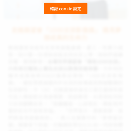
確認 cookie 設定
走進展望會「1000女孩影像展」 遇見夢
想成真的生命力
脆弱國家未成年女孩常面臨童婚、童工、性暴力威
脅，但只要一份資助就能支持女孩上學，陪她們遠離
恐懼、實現夢想！
台灣世界展望會「資助1000女孩」
六年來已幫助上萬名女孩以教育改寫命運
，今年特別
攜手成真咖啡SOGO復興店舉辦「1000女孩影像
展」，邀民眾透過國內外女孩的故事感受跨越難關的
生命韌性；今（26）日展望會終身志工張艾嘉與年度
代言人陳庭妮也現身導覽，對談教育、水資源如何助
力女孩翻轉未來。「距離雖遠、心卻很近，願能陪伴
著妳走向平安與幸福」、「世界很大、勇敢做夢，我
們將會用愛擁抱妳」，兩人在展覽中的「夢想留言
牆」親筆寫下祝福，也邀請民眾在9/21前一同前來體