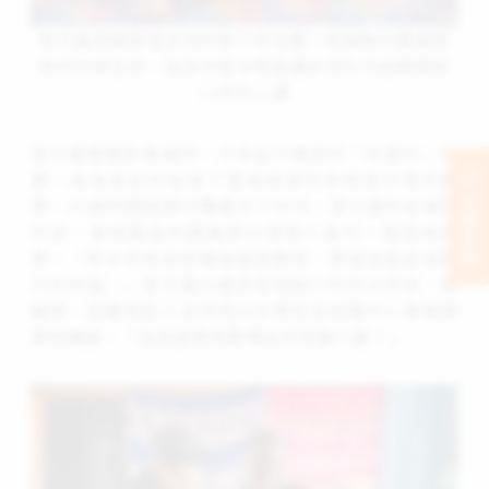
張艾嘉與展望會支持的青少年社團一起縫製可重複使
用的布衛生棉，這些布衛生棉能讓女孩在月經期間安
心到校上課
張艾嘉導覽影像展時，分享此行遇見的「史黛拉」故
事，身為長女的她為了替弟妹尋找食物意外懷孕輟
立刻支持
學，15歲時歷經兩天難產生下女兒；張艾嘉和史黛拉
約定，當她重返校園後將以資助人身分一路陪她圓
夢。「對女孩來說有機會接受教育、學習技能就是最
大的祝福。」張艾嘉也遇見受資助六年的米莉安、凱
薩琳，因著資助人支持得以在學校及技職中心勇敢朝
夢想邁進，「這就是教育累積出的改變力量！」