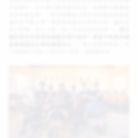
的紀錄片，片中張艾嘉和當地女孩一起縫製可重複使
用的布衛生棉，「無法想像缺乏衛生棉與衛生設施會
讓女孩不敢上學！展望會興建的水井與女廁，讓女孩
穿上制服、安心上課，臉上洋溢自信的快樂。」
張艾
嘉形容在非洲漫長顛簸的車行途中，總會不時看到展
望會建造的水塔及健康中心
，「讓人感受到希望，也
了解資助人的投入真的深入角落、使改變成真。」