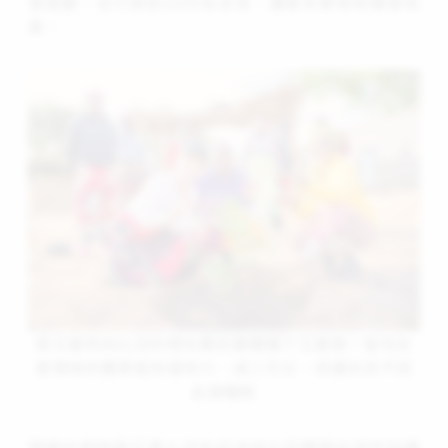
會感動、合力資助1000名女孩，讓更多夢想有機會成
真。
張艾嘉和尚比亞的婦女農民團體種下艾嘉樹！當地友
善環境的農業能恢復地力、減少天災，保護女孩不因
此被犧牲
現場也首映張艾嘉七月赴非洲尚比亞關懷女孩所拍攝