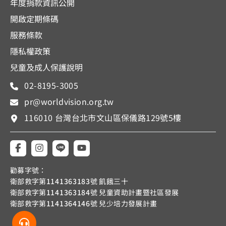
年度捐款資訊公開
開啟定期條碼
服務條款
隱私權政策
兒童及成人保護說明
02-8195-3005
pr@worldvision.org.tw
116010 台灣台北市文山區保儀路129號5樓
勸募字號：
衛部救字第
1141363183
號 飢餓三十
衛部救字第
1141363184
號 兒童資助計畫暨社區發展
衛部救字第
1141364146
號 兒少培力發展計畫