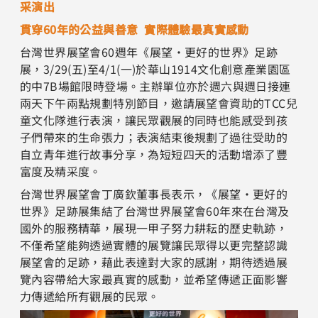
采演出
貫穿60年的公益與善意 實際體驗最真實感動
台灣世界展望會60週年《展望‧更好的世界》足跡
展，3/29(五)至4/1(一)於華山1914文化創意產業園區
的中7B場館限時登場。主辦單位亦於週六與週日接連
兩天下午兩點規劃特別節目，邀請展望會資助的TCC兒
童文化隊進行表演，讓民眾觀展的同時也能感受到孩
子們帶來的生命張力；表演結束後規劃了過往受助的
自立青年進行故事分享，為短短四天的活動增添了豐
富度及精采度。
台灣世界展望會丁廣欽董事長表示，《展望‧更好的
世界》足跡展集結了台灣世界展望會60年來在台灣及
國外的服務精華，展現一甲子努力耕耘的歷史軌跡，
不僅希望能夠透過實體的展覽讓民眾得以更完整認識
展望會的足跡，藉此表達對大家的感謝，期待透過展
覽內容帶給大家最真實的感動，並希望傳遞正面影響
力傳遞給所有觀展的民眾。