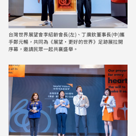
台灣世界展望會李紹齡會長(左)、丁廣欽董事長(中)攜
手鄭元暢，共同為《展望‧更好的世界》足跡展拉開
序幕，邀請民眾一起共襄盛舉。