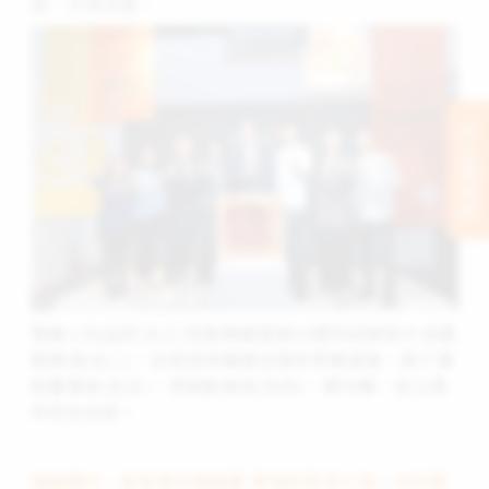
履，充滿意義。
立刻支持
策展人包益民(左三)及執導展望會60週年紀錄影片徐嘉
凱導演(右二)，出席支持聲援台灣世界展望會，與丁廣
欽董事長(左五)、李紹齡會長(左四)、鄭元暢、自立青
年同台合影。
透過圖文、影音與互動裝置 帶領民眾深入每一次的服