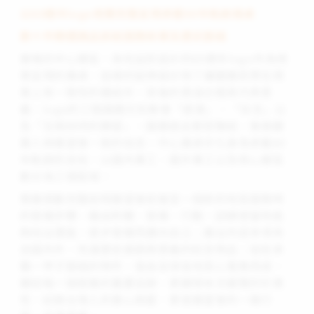
以60週年logo視覺完整呈現承載60年軌跡展桌
數十件精選展品訴說服務故事及歷史脈絡
展場的中心展區，為包益民設計的60週年logo作為視
覺呈現的展桌，這樣的延伸設計除了讓觀展民眾在視
覺上有一致性的連結外，背後的意涵也極具代表意
義：logo的三個圓圈分別象徵「感激」、「信念」以
及「互相扶持的願望」，圓圈彼此緊密聯結，象徵觀
展人與展望會一致的信念。中心展桌亦化身為承載60
年軌跡的支柱，以國內事工、國外事工以及核心展區
劃分為三個區域。
策展規劃完整說明展望會前進至一個新的地區服務時
的發展步驟，藉由聆聽、發展、行動、訓練使當地能
夠找出潛能，逐步發展而邁向自立；展出內容多項來
自國內外、充滿歷史痕跡與意義的紀念物品；這些承
襲一甲子脈絡的物件，皆由全球各地苦心蒐集而成，
闡述每一個發展的重要足跡，更顯得本次展覽的珍貴
性，紀錄台灣人的善心與愛，更是展望會的一路行