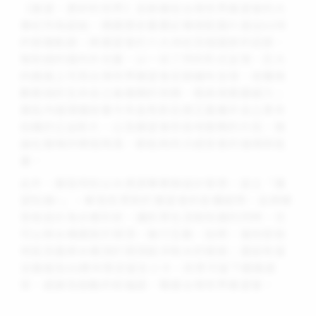
《展望‧更好的世界》足跡展從台灣世界展望會的大
事紀作為起始，精選歷史重要記事搭配圖片道出60年
的發展軌跡，將展望會於六大洲近百個國家的足跡、
幫助過的國內外兒童，以一目了然的形式呈現，巨大
的牆面上可見台灣世界展望會足跡遍布全球，收穫無
數脆弱的生命自立後展開的笑顏，極具視覺震撼力；
展區內循環播放著今年金馬影后張艾嘉攜手自立青年
拍攝的公益影片，以及展望會到各地服務的片段，無
論在展場的哪個角落，都能夠充分感受善的循環與能
量。
此外，展區特別以水資源專案做設計發想，設立「展
望知識+」，解答民眾對於展望會的各種疑問，並將解
答板設計為水桶形狀，讓民眾在汲取知識的同時，也
可以將⽔桶擺放於頭頂，進⾏互動、拍照，復刻受助
地區孩童將水桶頂於頭頂跋涉取水的樣貌；還設有留
言牆面及60週年限定留言小卡，民眾可留下觀展感
受、感謝及鼓勵的祝福語，聲援台灣世界展望會。