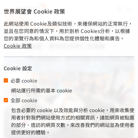
material-
世界展望會 Cookie 政策
symbols-
light:menu-
此網站使用 Cookie及類似技術，來確保網站的正常執行，
rounded
首頁
/
展望消息
/
展望成果
/
60週年《展望‧更好的世界》足跡
並且在您同意的情況下，用於剖析 Cookies分析，以根據
展
您的瀏覽行為和個人資料為您提供個性化體驗和廣告。
60週年《展望‧更好的世界》足跡展
Cookie 政策
Cookie 設定
必要 cookie
網站運行所需的基本 cookie
全部 cookie
包含必要的 cookie 以及效能與分析 cookie，用來收集使
用者針對我們網站使用方式的相關資訊，諸如網頁被點選
的部分、造訪的網頁次數，來改善我們的網站並為使用者
提供更好的體驗。