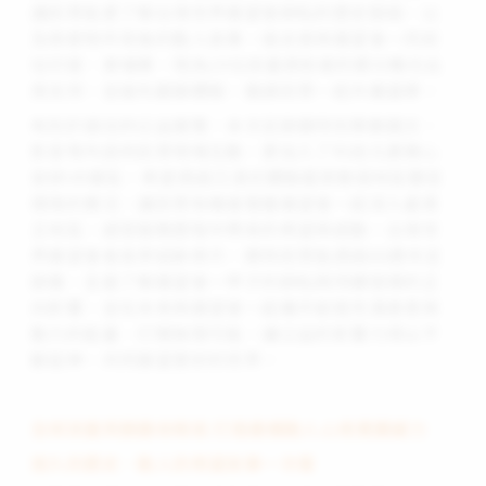
讓民眾能更了解台灣世界展望會耕耘的歷史脈絡，以
及探索物件背後的動人故事。過去曾與展望會一同前
往印度、柬埔寨，現為19位孩童資助者的鄭元暢也出
席支持，並搶先觀展體驗，邀請民眾一起共襄盛舉。
有別於過往的公益展覽，本次足跡展特別策劃圖文、
影音等內容供民眾現場互動，更加入了科技元素精心
安排VR展區，希望透過沉浸式體驗還原脆弱地區艱苦
環境的實況，讓民眾有機會隨著展望會一起深入最貧
乏地區，感受服務歷程中帶來的希望與感動。台灣世
界展望會會長李紹齡表示，期待民眾能透過60週年足
跡展，全面了解展望會一甲子的耕耘與持續發揮的正
向影響，並在未來與展望會一起攜手創造充滿善意與
動力的能量、打開無限可能，讓公益的影響力得以不
斷延伸，共同展望更好的世界。
全球孩童笑顏盡收眼底 打造最觸動人心視覺震撼力
悠久的歷史、動人的希望故事一次看