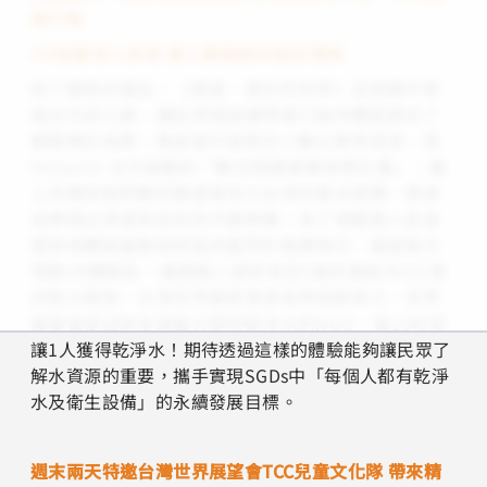
務行動
VR裝置深入其境 進入最脆弱的居住環境
除了靜態的展品，《展望‧更好的世界》足跡展中更
融合科技元素，讓民眾透過實際進行操作體驗更加了
解服務的成果，像是提升弱勢兒少數位教育資源，與
PaGamO 合作啟動的「數位閱讀素養助學計畫」；戴
上耳機就能聆聽到展望會培力台灣兒童合唱團，透過
音樂唱出希望與自信的天籟美聲。為了使觀展人能身
歷其境體驗最脆弱地區孩童們的真實情況，展望會亦
策劃VR體驗區，讓觀展人感受肯亞5歲孩童跋涉6公里
的取水路程。台灣世界展望會會長李紹齡表示，世界
展望會是目前全球最大提供乾淨水的NGO，每10秒就
讓1人獲得乾淨水！期待透過這樣的體驗能夠讓民眾了
解水資源的重要，攜手實現SGDs中「每個人都有乾淨
水及衛生設備」的永續發展目標。
週末兩天特邀台灣世界展望會TCC兒童文化隊 帶來精