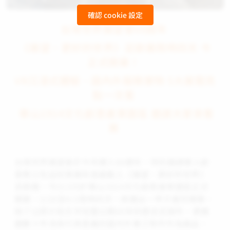
確認 cookie 設定
台灣世界展望會60週年
《展望‧更好的世界》足跡展限時四天 今
正式開幕！
VR沉浸式體驗、國內外服務實物 5大展覽亮
點一次看
華山1914文化創意產業園區 邀請大家來看
展
台灣世界展望會於今年邁入60週年，特別邀請華人創
意教父包益民策展年度最動人《展望‧更好的世界》
足跡展，今(3/29)於華山1914文化創意產業園區正式
開幕，3/29至4/1限時四天，將展出一甲子歲月精華。
除了以照片和文字完整公開60年的歷史足跡外，更精
選數十件深具代表意義的國內外事工物件作為展品，