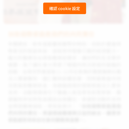
確認 cookie 設定
扶助弱勢家庭是我們的共同責任
年關將近，新年是歡慶與團聚的時刻，但對於遭逢特
殊景況的家庭來說，卻經常伴隨著沉重的經濟壓力。
龐大的醫療支出與急難救助需求，讓他們的生活舉步
維艱。為了讓社會大眾更了解國內特況家庭所面臨的
挑戰，台灣世界展望會11-12月在屏東的寶建醫療社團
法人寶建醫院、國仁醫院設攤宣廣，同時募集國內特
況家庭急難救助金，為面臨困境的弱勢家庭注入更多
支持。活動現場吸引了醫護人員及眾多民眾參與，寶
建醫院李炫昇院長親自出席攤位，表達對活動的支持
並帶頭響應捐款。李院長表示：「
扶助弱勢家庭是我
們共同的責任，希望透過醫療與公益的結合，讓更多
家庭感受到來自社會的關懷與溫暖。
」