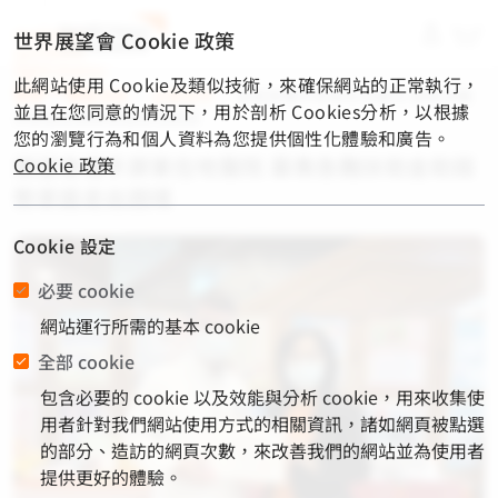
material-
世界展望會 Cookie 政策
symbols-
light:menu-
此網站使用 Cookie及類似技術，來確保網站的正常執行，
rounded
首頁
/
展望消息
/
企業合作
/
展望會攜手屏東在地醫院 募集急難
並且在您同意的情況下，用於剖析 Cookies分析，以根據
扶助金助弱勢家庭走出困境
您的瀏覽行為和個人資料為您提供個性化體驗和廣告。
展望會攜手屏東在地醫院 募集急難扶助金助弱
Cookie 政策
勢家庭走出困境
Cookie 設定
必要 cookie
網站運行所需的基本 cookie
全部 cookie
包含必要的 cookie 以及效能與分析 cookie，用來收集使
用者針對我們網站使用方式的相關資訊，諸如網頁被點選
的部分、造訪的網頁次數，來改善我們的網站並為使用者
提供更好的體驗。