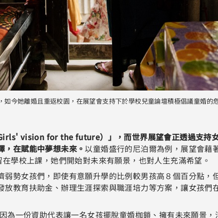
待，如今她離婚且重返校園，在展望會支持下於學校兒童論壇積極倡議童婚的
rls' vision for the future）」，而世界展望
擇，在賦能中夢想未來。
以童婚盛行的尼泊爾為例，展望會藉著「
孩留在學校上課，她們開始對未來有願景，也對人生充滿希望。
濟弱勢女孩們，即使有意願升學的比例較男孩高８個百分點，但
發放教育扶助金、辦理生涯探索與職涯培力等方案，讓女孩們
，因為一份資助代表讓一名女孩擺脫童婚枷鎖、擁有未來願景，