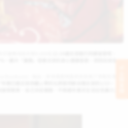
於服務地區針對9,469名
12-24歲女孩進行的調查發現，
7%，顯示「童婚」戕害女孩的身心健康甚鉅，然而目前全
立刻支持
Buzducea）指出，許多貧困地區的女孩為了求取生存
「年輕已婚女孩持續上學的比例是同齡未婚女孩的1/10，
利接受教育、自己決定婚姻，不再經年累月生活在性暴力之