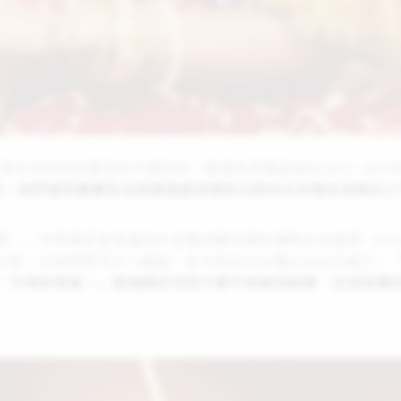
全球女孩所遭受的不當對待。根據世界展望會在2021-2023年
倍，她們感到憂鬱及自我價值感低落的比例也比未婚女孩高出1
」世界展望會倡議及外部連結夥伴關係團隊主任達娜（Dana 
可是一旦她們提早步入婚姻，多半就此失去獨立自主的能力，
，不再有希望。」她強調任何孩子都不該被迫結婚，女孩有權