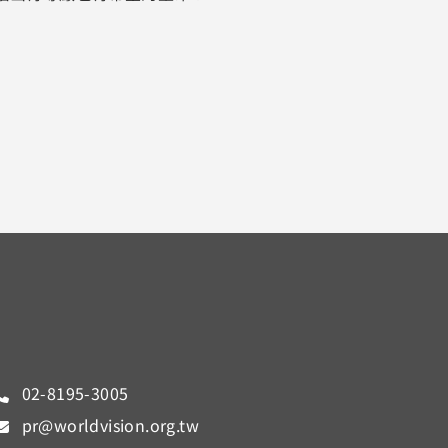
02-8195-3005
pr@worldvision.org.tw