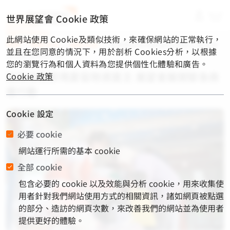
material-
世界展望會 Cookie 政策
symbols-
light:menu-
此網站使用 Cookie及類似技術，來確保網站的正常執行，
rounded
首頁
/
展望消息
/
最新消息
/
颱風導致那瑪夏區物資匱乏 展望會
並且在您同意的情況下，用於剖析 Cookies分析，以根據
展開緊急救援行動
您的瀏覽行為和個人資料為您提供個性化體驗和廣告。
颱風導致那瑪夏區物資匱乏 展望會展開緊急救
Cookie 政策
援行動
Cookie 設定
必要 cookie
網站運行所需的基本 cookie
全部 cookie
包含必要的 cookie 以及效能與分析 cookie，用來收集使
用者針對我們網站使用方式的相關資訊，諸如網頁被點選
的部分、造訪的網頁次數，來改善我們的網站並為使用者
提供更好的體驗。