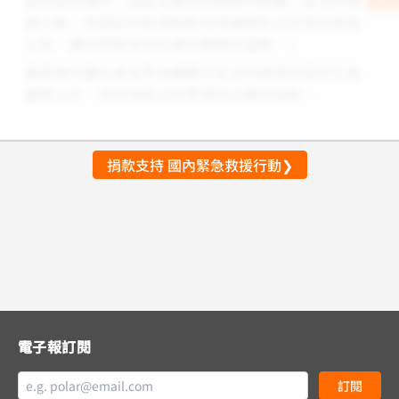
區的迫切需求，因此在最短的時間內組織了這次的救
援行動。希望這些物資能夠及時緩解受災民眾的燃眉
之急，讓他們感受到社會的關懷和溫暖。」
展望會呼籲社會各界持續關注並支持南部地區的災後
重建工作，共同為受災民眾提供必要的協助。
捐款支持 國內緊急救援行動❯
電子報訂閱
訂閱