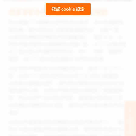
確認 cookie 設定
展望會緊急發放糧食 助居民度難關
凱米颱風7/24襲擊台灣帶來致災豪雨，其中高雄那瑪
夏區唯一連外道路台29線路基嚴重掏空、全線不通，
交通受阻導致那瑪夏區物資嚴重匱乏。面對天災，台
灣世界展望會即刻展開緊急救援行動，今(31)日展望會
社工員在區公所廣場發放奶粉、麥片、泡麵、罐頭等
糧食，為77戶受災家庭減輕天災帶來的影響。
在台灣世界展望會全台服務家庭中，截至7/26上午十
點，仍有47戶家庭因原居住地有土石流和山崩風險，
必須留在避難收容所。面對凱米颱風及此前的0403花
蓮地震等災害，台灣世界展望會迅速啟動人道救援機
制，與公私部門合作發送物資，展望會的駐地社工員
也持續訪視關懷受災家庭，確保他們的基本需求得到
滿足。
立刻支持
台灣世界展望會南區辦事處區處長林惠君表示：「面
對這次凱米颱風帶來的嚴重災情，我們感受到受災地