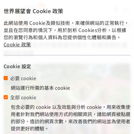
material-
世界展望會 Cookie 政策
symbols-
light:menu-
此網站使用 Cookie及類似技術，來確保網站的正常執行，
rounded
首頁
/
公益勸募
/
112年－站在世界最需要的地方~兒童資助計畫暨
並且在您同意的情況下，用於剖析 Cookies分析，以根據
社區發展
您的瀏覽行為和個人資料為您提供個性化體驗和廣告。
112年－站在世界最需要的地方~兒童資助計畫
Cookie 政策
暨社區發展
Cookie 設定
必要 cookie
網站運行所需的基本 cookie
全部 cookie
包含必要的 cookie 以及效能與分析 cookie，用來收集使
用者針對我們網站使用方式的相關資訊，諸如網頁被點選
的部分、造訪的網頁次數，來改善我們的網站並為使用者
提供更好的體驗。