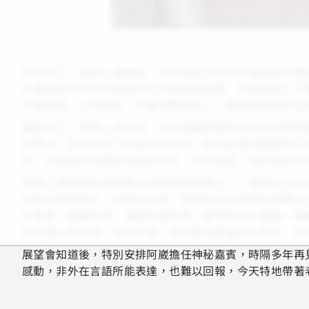
資深志工、資助人陳靜宜，分享她近20年在兒童資助計
計畫認識世界不同地區的生活樣貌和需要，參加飢餓三十
不僅孝順、心地善良，也懂得體貼別人，展望會給她的比
攝影志工、資助人洪大為，分享跟著展望會多次走訪脆弱
的寒冷，而生活在下水道的孩子們，他為此感到震驚和心
雨，水窪無水就要走更遠的地方。洪大為說：拜訪過的孩
資助人寶琴奶奶是有著15年資歷的資助人。一開始以女
平常的資助款外，阿葳生日時，寶琴奶奶也會特別預備生
中畢業，選擇就業，減輕家裡負擔，寶琴奶奶以最後一筆
在新聞上認出來，多年不見，當年那個害羞的小男孩，如
展望會知道後，特別安排阿崴擔任神秘嘉賓，時隔多年再
感動，非外在言語所能表達，也難以回報，今天特地帶著