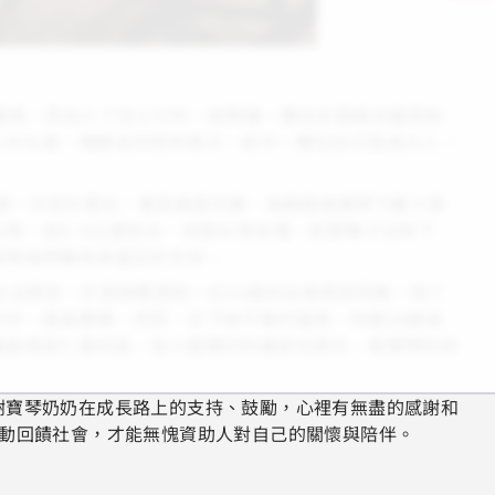
運用，而加入了志工行列，她帶著一雙兒女透過兒童資助
心中扎根。陳靜宜欣慰的表示，如今一雙兒女已長成大人，
為第一次到外蒙古，看見無家可歸、為躲避夜裡零下數十度
時，走6~8公里挑水，但是水很混濁，若那陣子沒有下
感悟我們擁有很富足的生命。
也沒男孫。於是接著資助一位10歲的台灣男孩阿崴。除了
中，逐漸累積，然而，天下無不散的筵席，阿崴18歲高
重創南投仁愛地區，加入國軍的阿崴前往救災，被寶琴奶奶
謝寶琴奶奶在成長路上的支持、鼓勵，心裡有無盡的感謝和
行動回饋社會，才能無愧資助人對自己的關懷與陪伴。