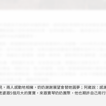
畫中見證孩子成長的祝福與美好，起初因好奇捐款有沒有被妥善
體驗飢餓之苦和食物的珍貴，從而培養同理心，讓良善在孩子
她所付出的還要更多。
國家，透過鏡頭記錄當地的故事與內心的感動。2009年洪大
碎，至今仍無法忘懷；在馬拉威的孩童每天需要來回步行２個小
子，無論在什麼環境、縱使一無所有，都對明天充滿希望，也
兒名義，資助國外女孩，在女孩自立後，想著自己沒有生兒子，
日禮金，視如己出。兩人的感情，也在一張張來回的相片跟信件
購買摩托車贊助款，祝福阿崴邁向人生新階段。去年卡努颱風
今已成家立業，讓她非常感動！
見，兩人感動地相擁，奶奶謝謝展望會替她圓夢；阿崴說：感
老婆跟5個月大的寶寶，來跟寶琴奶奶團聚，他也期許自己用