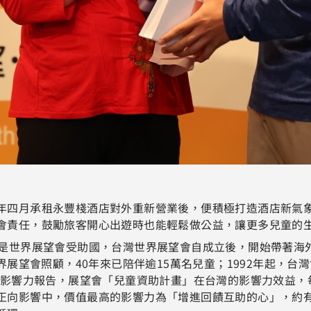
年四月承租永豐棧酒店對外重新營業後，便積極打造酒店新氣
會責任，鼓勵旅客開心出遊時也能輕鬆做公益，讓更多兒童的
是世界展望會受助國，台灣世界展望會自成立後，開始帶著海外
界展望會照顧，40年來已陪伴逾15萬名兒童；1992年起，
會影響力報告，展望會「兒童資助計畫」在台灣的影響力效益，每
正向影響中，價值最高的影響力為「增進回饋互助的心」，約