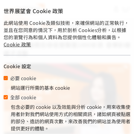
material-
世界展望會 Cookie 政策
symbols-
light:menu-
此網站使用 Cookie及類似技術，來確保網站的正常執行，
rounded
首頁
/
展望消息
/
最新消息
/
一起與金曲歌后徐佳瑩聲援1000女
並且在您同意的情況下，用於剖析 Cookies分析，以根據
孩 音樂彩繪親子活動
您的瀏覽行為和個人資料為您提供個性化體驗和廣告。
一起與金曲歌后徐佳瑩聲援1000女孩 音樂彩繪
Cookie 政策
親子活動
Cookie 設定
必要 cookie
網站運行所需的基本 cookie
全部 cookie
包含必要的 cookie 以及效能與分析 cookie，用來收集使
用者針對我們網站使用方式的相關資訊，諸如網頁被點選
的部分、造訪的網頁次數，來改善我們的網站並為使用者
提供更好的體驗。