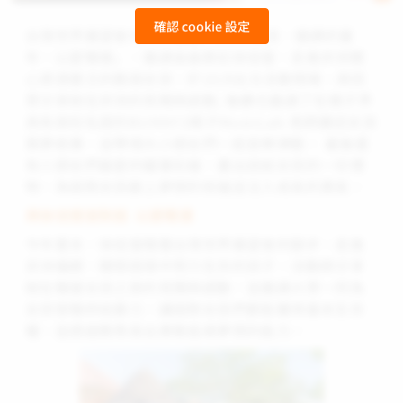
確認 cookie 設定
台灣世界展望會在今年推動「1000女孩—變調的童
年，以愛聲援」，邀請金曲歌后徐佳瑩，走進非洲關
心資源匱乏的脆弱女孩，於10/8台北活動現場，與民
眾分享她在非洲的見聞與感動; 後續也邀請了在親子界
具有高知名度的BUNNY2親子MusicLab 老師講述女孩
築夢故事，並帶領大小朋友們一起音樂律動， 最後還
有小朋友們最愛的蠟筆彩繪，畫出送給女孩的一份禮
物，為弱勢女孩獻上夢想的祝福並注入成長的勇氣。
與徐佳瑩面對面 以愛聲援
今年夏末，徐佳瑩隨著台灣世界展望會的腳步，走進
非洲偏鄉，關懷困境中努力生存的孩子，活動將分享
她在聲援女孩之旅的見聞與感動，並邀請大眾一同為
女孩發聲終結暴力，讓弱勢女孩們都能獲得基本生存
權，並透過教育長出勇敢追尋夢想的能力。