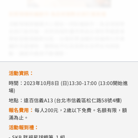
民眾現場彩繪創作 為全球弱勢女孩打氣祝福
活動現場將邀請大小朋友一同彩繪創作，為全球弱勢
女孩打氣祝福，共同完成的畫作將由台灣世界展望會
寄送至脆弱國家社區，台灣民眾溫暖的祝福將化作美
麗的手感禮物，實際給予社區弱勢女孩們支持與鼓
勵，讓愛的連漪不斷擴散。
活動資訊：
時間：2023年10月8日 (日)13:30-17:00 (13:00開始進
場)
地點：遠百信義A13 (台北市信義區松仁路58號4樓)
報名費用：
每人200元，2歲以下免費。名額有限，額
滿為止。
活動報到禮：
- SKB 胖福星球蠟筆 １組