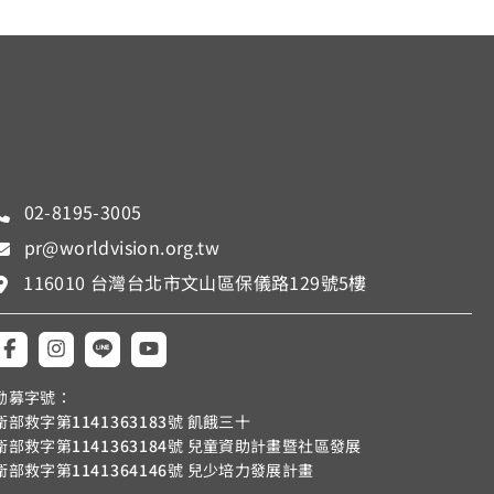
02-8195-3005
pr@worldvision.org.tw
116010 台灣台北市文山區保儀路129號5樓
勸募字號：
衛部救字第
1141363183
號 飢餓三十
衛部救字第
1141363184
號 兒童資助計畫暨社區發展
衛部救字第
1141364146
號 兒少培力發展計畫