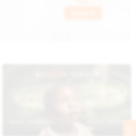
700
元/月
資助我