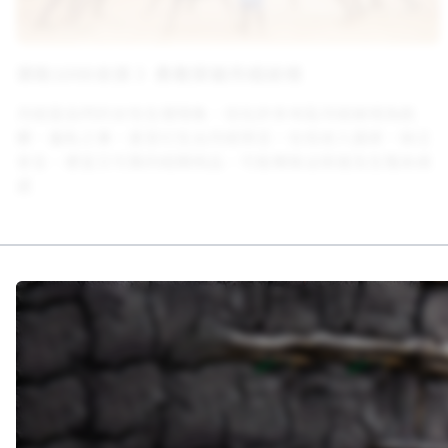
資助1000女孩 》勇敢突破月經歧視
月經是自然的女性生理現象，但在許多地區月經被視為骯
髒、羞恥之事，甚至衍生出月經禁忌。在低收入國家，缺乏
安全、便宜又可靠的經期用品，可能導致泌尿道及生殖系統
感