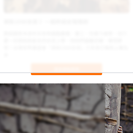
資助1000女孩 》一起終結女陰殘割
脆弱國家未成年女孩常面臨童婚、童工、性暴力威脅，但只
要一份資助就能支持女孩上學，陪她們遠離恐懼、實現夢
想！台灣世界展望會「資助1000女孩」六年來已幫助上萬名
女
更多資助真情