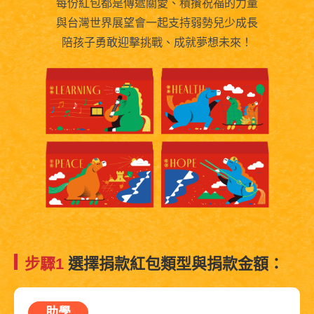
每份紅包都是傳遞關愛、積攢祝福的力量
與台灣世界展望會一起支持弱勢兒少成長
陪孩子勇敢迎擊挑戰、成就夢想未來！
步驟1
選擇捐款紅包類型與捐款金額：
助學