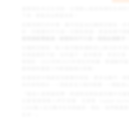
當脆弱生命正在消逝，台灣愛心能成為撐住生命的
下來，更能活出希望未來！
從衝突頻仍的中東、蘇丹到孟加拉羅興亞營區，許
碎，所需要的不只是一次緊急救援，更是長期不間
道救援經費縮減，被刪除的不只是一個個金額數字
在羅興亞營區，每人每月糧食補助從12美元砍半至
茶葉蛋都買不起。在阿富汗，長年衝突、旱澇交替、
需幫助，2023年和2025年發生的地震，更撼動
震救援與重建工作都面臨極大挑戰。
這僅是其中兩處受到衝擊的地區，更多在蘇丹、剛
命的食物與水、一頂能安全入睡的帳棚、一間能放
「縮減人道救援經費，將威脅這群身處危機中兒童
災害管理領導人伊莎貝爾．戈麥斯（Isabel Go
3,500萬人從災難中生存與復原。現在，我們需
生命。」