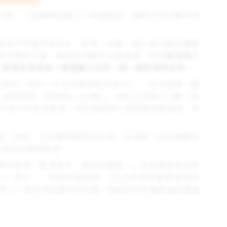
力量。一起募集飢餓三十救援基金，讓孩子從災難中活
多孩子的童年被洪水、乾旱、地震、戰火等災難反覆擊
斷的專業支援，幫助他們邁向災後重建。然而
當全球人
，更是世界各地一個個奮力生存、卻一無所有的生命
。
6美元，等於一天生活費僅剩台幣6元——在台灣連一顆
經濟崩潰，導致約2,290萬人—接近台灣總人口數—急
阿富汗孩子的生存處境；然而當國際人道救援經費縮減，地
果、海地、烏克蘭等國家的兒童，正渴望一份能維繫生
心學習的臨時教室。
獲得食物、乾淨飲水、教育的機會。」世界展望會全球
mes）表示，「透過各國捐款，2024年世界展望會幫助
要更多人一起支持危機中的兒童，幫助他們有機會擁抱豐盛