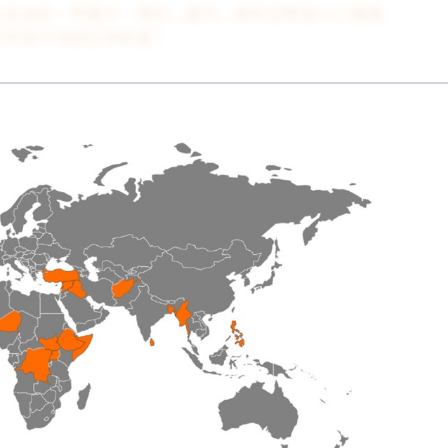
在孟加拉、阿富汗、馬利、蘇丹、敘利亞
等
至少17國進
中的孩子找回生存盼望！