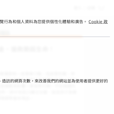
登入
|
註冊
您的瀏覽行為和個人資料為您提供個性化體驗和廣告。
Cookie 政
金，搶救脆弱生命！
，中東爆發新一波軍事行動，包括黎巴嫩、伊
岸、敘利亞等世界展望會服務的地區，兒童
的部分、造訪的網頁次數，來改善我們的網站並為使用者提供更好的
受這場衝突影響！單是黎巴嫩，不到兩週內
失所，其中包括20萬位兒童，這些孩子急需
暖物資等基本用品。