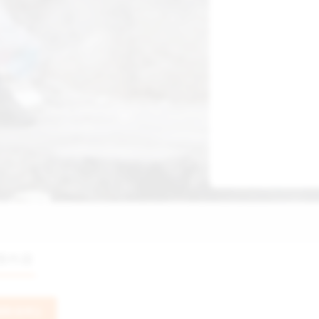
懷內容
捐款支持❯